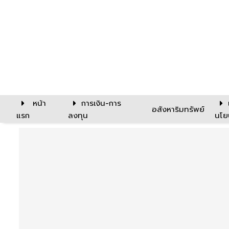
หน้า
การเงิน-การ
อสังหาริมทรัพย์
แรก
ลงทุน
นโย