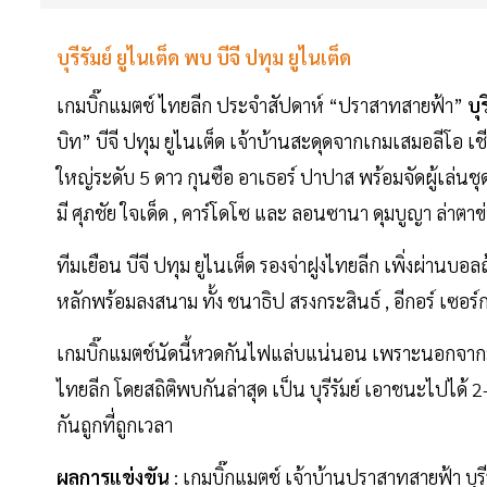
บุรีรัมย์ ยูไนเต็ด พบ บีจี ปทุม ยูไนเต็ด
เกมบิ๊กแมตช์ ไทยลีก ประจำสัปดาห์ “ปราสาทสายฟ้า”
บุ
บิท” บีจี ปทุม ยูไนเต็ด เจ้าบ้านสะดุดจากเกมเสมอลีโอ เช
ใหญ่ระดับ 5 ดาว กุนซือ อาเธอร์ ปาปาส พร้อมจัดผู้เล่
มี ศุภชัย ใจเด็ด , คาร์โดโซ และ ลอนซานา ดุมบูญา ล่าตาข
ทีมเยือน บีจี ปทุม ยูไนเต็ด รองจ่าฝูงไทยลีก เพิ่งผ่านบอล
หลักพร้อมลงสนาม ทั้ง ชนาธิป สรงกระสินธ์ , อีกอร์ เซอร์ก
เกมบิ๊กแมตช์นัดนี้หวดกันไฟแล่บแน่นอน เพราะนอกจากมีส
ไทยลีก โดยสถิติพบกันล่าสุด เป็น บุรีรัมย์ เอาชนะไปได้ 2
กันถูกที่ถูกเวลา
ผลการแข่งขัน
: เกมบิ๊กแมตช์ เจ้าบ้านปราสาทสายฟ้า บุรีร