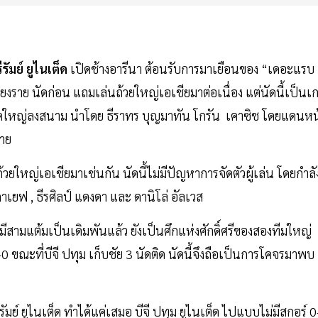
รีรัมย์ ยูไนเต็ด
เปิดช้างอารีนา ต้อนรับการมาเยือนของ “เดอะแรบ
ียงราย นัดก่อน แถมเล่นถ้วยใหญ่เอเชียมาต่อเนื่อง แต่นัดนี้เป็นเ
นชุดใหญ่ลงสนาม นำโดย ธีราทร บุญมาทัน โกรัน เคาซิช โดยแดนหน
่าย
ถ้วยใหญ่เอเชียมาเช่นกัน นัดนี้ไม่มีปัญหาการจัดตัวผู้เล่น โดยกำลั
าเยฟ , ธีรศิลป์ แดงดา และ ดานิโล่ อัลเวส
ามแต้มเป็นเดิมพันแล้ว ยังเป็นศึกแห่งศักดิ์ศรีของสองทีมใหญ่
-0 ขณะที่บีจี ปทุม เก็บชัย 3 นัดติด นัดนี้จึงถือเป็นการโคจรมาพบ
ัมย์ ยูไนเต็ด ทำได้แค่เสมอ บีจี ปทุม ยูไนเต็ด ไปแบบไม่มีสกอร์ 0