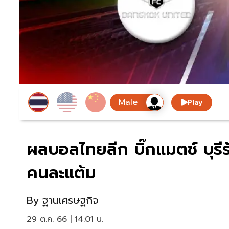
Play
ผลบอลไทยลีก บิ๊กแมตช์ บุรีรัม
คนละแต้ม
By
ฐานเศรษฐกิจ
29 ต.ค. 66 | 14:01 น.