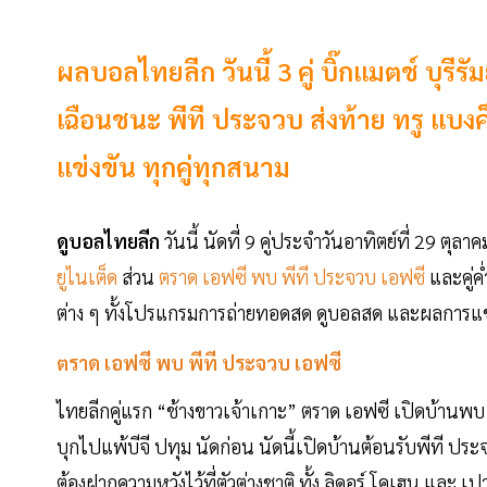
ผลบอลไทยลีก วันนี้ 3 คู่ บิ๊กแมตช์ บุรีรัม
เฉือนชนะ พีที ประจวบ ส่งท้าย ทรู แบงค
แข่งขัน ทุกคู่ทุกสนาม
ดูบอลไทยลีก
วันนี้ นัดที่ 9 คู่ประจำวันอาทิตย์ที่ 29 ตุลา
ยูไนเต็ด
ส่วน
ตราด เอฟซี พบ พีที ประจวบ เอฟซี
และคู่ค
ต่าง ๆ ทั้งโปรแกรมการถ่ายทอดสด ดูบอลสด และผลการแข่งขั
ตราด เอฟซี พบ พีที ประจวบ เอฟซี
ไทยลีกคู่แรก “ช้างขาวเจ้าเกาะ” ตราด เอฟซี เปิดบ้านพบ 
บุกไปแพ้บีจี ปทุม นัดก่อน นัดนี้เปิดบ้านต้อนรับพีที ป
ต้องฝากความหวังไว้ที่ตัวต่างชาติ ทั้ง ลิดอร์ โคเฮน และ 