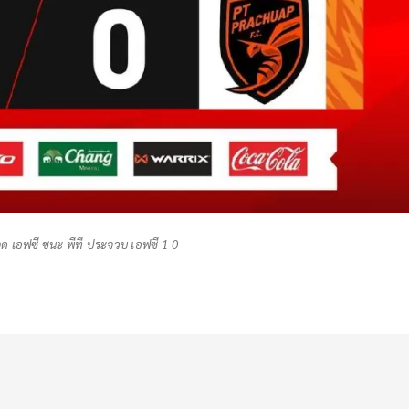
าด เอฟซี ชนะ พีที ประจวบ เอฟซี 1-0