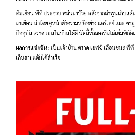
ทีมเยือน พีที ประจวบ หล่นมาบ๊วย หลังจากลำพูนเก็บแต้มแ
มาเยือน นำโดย คู่หน้าตัวความหวังอย่าง แดร์เลย์ และ ซาม
ปัจจุบัน ตราด เล่นในบ้านได้ดี นัดนี้ทั้งสองทีมใส่เต็มพิก
ผลการแข่งขัน
: เป็นเจ้าบ้าน ตราด เอฟซี เฉือนชนะ พีท
เก็บสามแต้มได้สำเร็จ