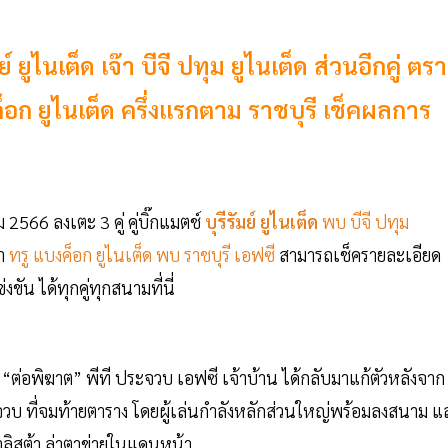
ย์ ยูไนเต็ด เจ๊า บีจี ปทุม ยูไนเต็ด ส่วนอีกคู่ ตร
็อก ยูไนเต็ด ครึ่งแรกตาม ราชบุรี เช็คผลการ
คม 2566 ลงเตะ 3 คู่ คู่บิ๊กแมตช์
บุรีรัมย์ ยูไนเต็ด
พบ บีจี ปทุม
่ำ
ทรู แบงค็อก ยูไนเต็ด พบ ราชบุรี เอฟซี
สามารถเช็ครายละเอียด
น ได้ทุกคู่ทุกสนามที่นี่
“ต่อพิฆาต” พีที ประจวบ เอฟซี เจ้าบ้าน ได้กลับมาแก้ตัวหลังจาก
ระจวบ ที่จมท้ายตาราง โดยผู้เล่นกำลังหลักส่วนใหญ่พร้อมลงสนาม แ
เปาลิสต้า ล่าตาข่ายในแดนหน้า