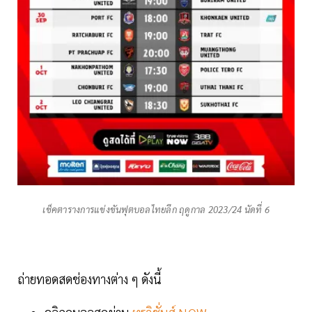
เช็คตารางการแข่งขันฟุตบอลไทยลีก ฤดูกาล 2023/24 นัดที่ 6
ถ่ายทอดสดช่องทางต่าง ๆ ดังนี้