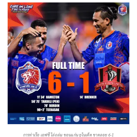
การท่าเรือ เอฟซี ไล่ถล่ม ขอนแก่น ยูไนเต็ด ขาดลอย 6-1