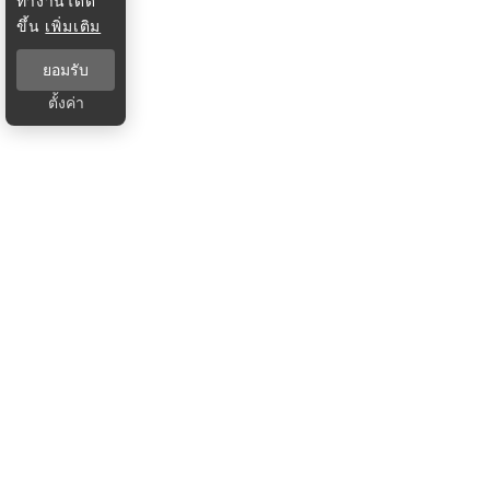
ทำงานได้ดี
ขึ้น
เพิ่มเติม
ยอมรับ
ตั้งค่า