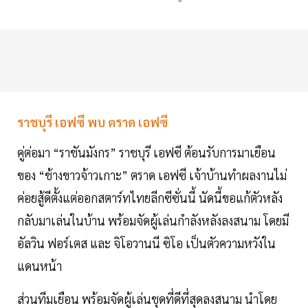
ราชบุรี เอฟซี พบ ตราด เอฟซี
คู่ต่อมา “ราชันมังกร” ราชบุรี เอฟซี ต้อนรับการมาเยือน
ของ “ช้างขาวจ้าวเกาะ” ตราด เอฟซี เจ้าบ้านทำผลงานไม่
ค่อยสู้ดีตั้งแต่ออกสตาร์ทไทยลีกซีซั่นนี้ นัดนี้ขอแก้ตัวหลัง
กลับมาเล่นในบ้าน พร้อมจัดผู้เล่นกำลังหลังลงสนาม โดยมี
อัลวิน ฟอร์เตส และ จิโอวานนี ซิโอ เป็นตัวความหวังใน
แดนหน้า
ส่วนทีมเยือน พร้อมจัดผู้เล่นชุดที่ดีที่สุดลงสนาม นำโดย