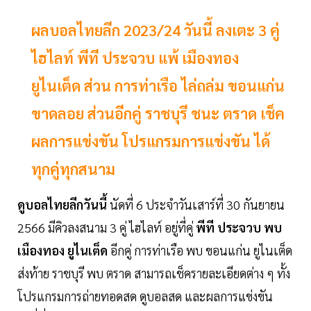
ผลบอลไทยลีก 2023/24 วันนี้ ลงเตะ 3 คู่
ไฮไลท์ พีที ประจวบ แพ้ เมืองทอง
ยูไนเต็ด ส่วน การท่าเรือ ไล่ถล่ม ขอนแก่น
ขาดลอย ส่วนอีกคู่ ราชบุรี ชนะ ตราด เช็ค
ผลการแข่งขัน โปรแกรมการแข่งขัน ได้
ทุกคู่ทุกสนาม
ดูบอลไทยลีกวันนี้
นัดที่ 6 ประจำวันเสาร์ที่ 30 กันยายน
2566 มีคิวลงสนาม 3 คู่ ไฮไลท์ อยู่ที่คู่
พีที ประจวบ พบ
เมืองทอง ยูไนเต็ด
อีกคู่ การท่าเรือ พบ ขอนแก่น ยูไนเต็ด
ส่งท้าย ราชบุรี พบ ตราด สามารถเช็ครายละเอียดต่าง ๆ ทั้ง
โปรแกรมการถ่ายทอดสด ดูบอลสด และผลการแข่งขัน