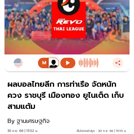
ผลบอลไทยลีก การท่าเรือ จัดหนัก
ควง ราชบุรี เมืองทอง ยูไนเต็ด เก็บ
สามแต้ม
By
ฐานเศรษฐกิจ
30 ก.ย. 66 | 15:02 น.
อัปเดตล่าสุด :
30 ก.ย. 66 | 15:10 น.