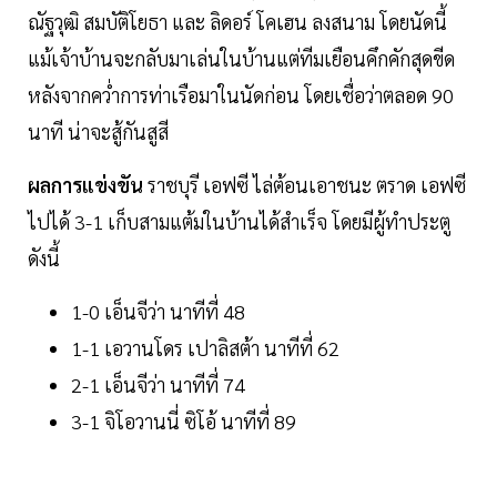
ณัฐวุฒิ สมบัติโยธา และ ลิดอร์ โคเฮน ลงสนาม โดยนัดนี้
แม้เจ้าบ้านจะกลับมาเล่นในบ้านแต่ทีมเยือนคึกคักสุดขีด
หลังจากคว่ำการท่าเรือมาในนัดก่อน โดยเชื่อว่าตลอด 90
นาที น่าจะสู้กันสูสี
ผลการแข่งขัน
ราชบุรี เอฟซี ไล่ต้อนเอาชนะ ตราด เอฟซี
ไปได้ 3-1 เก็บสามแต้มในบ้านได้สำเร็จ โดยมีผู้ทำประตู
ดังนี้
1-0 เอ็นจีว่า นาทีที่ 48
1-1 เอวานโดร เปาลิสต้า นาทีที่ 62
2-1 เอ็นจีว่า นาทีที่ 74
3-1 จิโอวานนี่ ซิโอ้ นาทีที่ 89