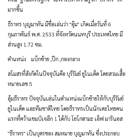
มากขึ้น
ธีราทร บุญมาทัน มีชื่อเล่นว่า "อุ้ม" เกิดเมื่อวันที่ 6
กุมภาพันธ์ พ.ศ. 2533 ที่จังหวัดนนทบุรี ประเทศไทย มี
ส่วนสูง 1.72 ซม.
ตำแหน่ง แบ็กซ้าย ,ปีก ,กองกลาง
สโมสรที่สังกัดในปัจจุบันคือ บุรีรัมย์ ยูไนเต็ด โดยสวมเสื้อ
หมายเลข 5
อุ้มธีราทร ปัจจุบันเล่นในตำแหน่งแบ็กซ้ายให้กับบุรีรัมย์
ยูไนเต็ด และทีมชาติไทย โดยธีราทรเป็นนักเตะไทยคน
แรกที่คว้าแชมป์เจลีก 1 ได้กับ โยโกฮามะ เอ็ฟ มารินอส
"ธีราทร" เป็นบุตรของ สมหมาย บุญมาทัน ซึ่งประกอบ