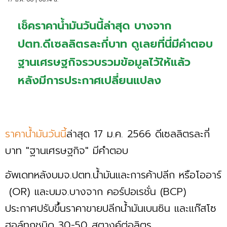
เช็คราคาน้ำมันวันนี้ล่าสุด บางจาก
ปตท.ดีเซลลิตรละกี่บาท ดูเลยที่นี่มีคำตอบ
ฐานเศรษฐกิจรวบรวมข้อมูลไว้ให้แล้ว
หลังมีการประกาศเปลี่ยนแปลง
ราคาน้ำมันวันนี้
ล่าสุด 17 ม.ค. 2566 ดีเซลลิตรละกี่
บาท "ฐานเศรษฐกิจ" มีคำตอบ
อัพเดทหลังบมจ.ปตท.น้ำมันและการค้าปลีก หรือโออาร์
(OR) และบมจ.บางจาก คอร์ปอเรชั่น (BCP)
ประกาศปรับขึ้นราคาขายปลีกน้ำมันเบนซิน และแก๊สโซ
ฮอล์ทุกชนิด 30-50 สตางค์ต่อลิตร