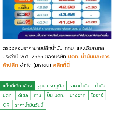
ตรวจสอบราคาขายปลีกน้ำมัน กทม. และปริมณฑล
ประจำปี พ.ศ. 2565 ของบริษัท
ปตท. น้ำมันและการ
ค้าปลีก
จำกัด (มหาชน)
คลิกที่นี่
แท็กที่เกี่ยวข้อง
ฐานเศรษฐกิจ
ราคาน้ำมัน
น้ำมัน
ปตท.
ดีเซล
ภาษี
ปั๊ม ปตท.
บางจาก
โออาร์
OR
ราคาน้ำมันวันนี้