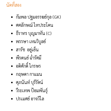
นัดที่สอง
กัมพล ปฐมอรรฆย์กุล (GK)
ศศลักษณ์ ไหประโคน
ธีราทร บุญมาทัน (C)
พรรษา เหมวิบูลย์
สารัช อยู่เย็น
พีรดนย์ ฉ่ำรัศมี
อดิศักดิ์ ไกรษร
กฤษดา กาแมน
ศุภนันท์ บุรีรัตน์
วีระเทพ ป้อมพันธุ์
ปรเมศย์ อาจวิไล