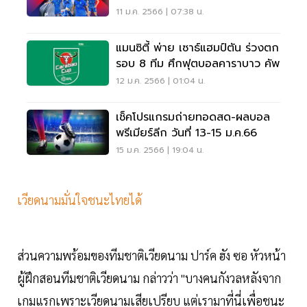
เลย
11 ม.ค. 2566 | 07:38 น.
แมนซิตี้ พ่าย เซาธ์แฮมป์ตัน ร่วงตก
รอบ 8 ทีม ศึกฟุตบอลคาราบาว คัพ
12 ม.ค. 2566 | 01:04 น.
เช็คโปรแกรมถ่ายทอดสด-ผลบอล
พรีเมียร์ลีก วันที่ 13-15 ม.ค.66
15 ม.ค. 2566 | 19:04 น.
เวียดนามมั่นใจชนะไทยได้
ส่วนความพร้อมของทีมชาติเวียดนาม ปาร์ค ฮัง ซอ หัวหน้า
ผู้ฝึกสอนทีมชาติเวียดนาม กล่าวว่า "บางคนกังวลหลังจาก
เกมแรกเพราะเวียดนามเสียเปรียบ แต่เรามาที่นี่เพื่อชนะ