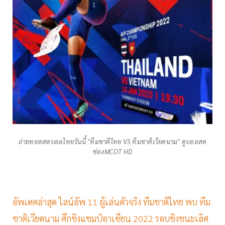
ถ่ายทอดสด​บอลไทยวันนี้ "ทีมชาติ​ไทย​ VS ทีมชาติ​เวียดนาม" ดูบอลสด
ช่องMCOT HD
อัพเดตล่าสุด ไลน์อัพ 11 ผู้เล่นตัวจริง ทีมชาติไทย พบ ทีม
ชาติเวียดนาม ศึกชิงแชมป์อาเซียน 2022 รอบชิงชนะเลิศ