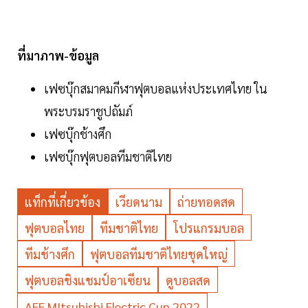
ที่มาภาพ-ข้อมูล
เฟซบุ๊กสมาคมกีฬาฟุตบอลแห่งประเทศไทย ใน
พระบรมราชูปถัมภ์
เฟซบุ๊กช้างศึก
เฟซบุ๊กฟุตบอลทีมชาติไทย
แท็กที่เกี่ยวข้อง
เวียดนาม
ถ่ายทอดสด
ฟุตบอลไทย
ทีมชาติไทย
โปรแกรมบอล
ทีมช้างศึก
ฟุตบอลทีมชาติไทยชุดใหญ่
ฟุตบอลชิงแชมป์อาเซียน
ดูบอลสด
AFF MItsubishi Electric Cup 2022