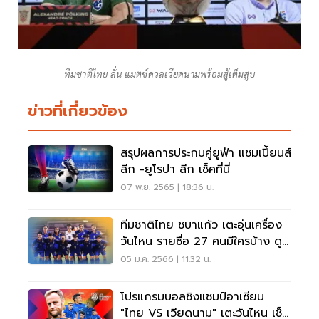
ทีมชาติไทย ลั่น แมตซ์ดวลเวียดนามพร้อมสู้เต็มสูบ
ข่าวที่เกี่ยวข้อง
สรุปผลการประกบคู่ยูฟ่า แชมเปี้ยนส์
ลีก -ยูโรปา ลีก เช็คที่นี่
07 พ.ย. 2565 | 18:36 น.
ทีมชาติไทย ชบาแก้ว เตะอุ่นเครื่อง
วันไหน รายชื่อ 27 คนมีใครบ้าง ดู
เลย
05 ม.ค. 2566 | 11:32 น.
โปรแกรมบอลชิงแชมป์อาเซียน
"ไทย VS เวียดนาม" เตะวันไหน เช็ค