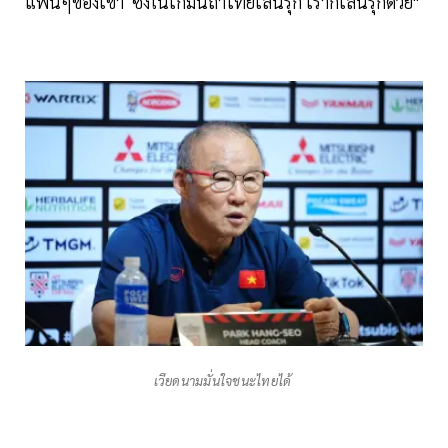
แฟนๆของเขา ซึ่งในเกมนี้ถ้าไทยเล่นรุก เราก็เล่นรุกด้วย"
เวียดนามมั่นใจชนะไทยได้