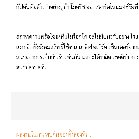
กัปตันทีมตัวเก๋าอย่างลูก้า โมดริช ออกสตาร์ตในแมตช์ชิงท
สภาพความพร้อใของทีมโมร็อกโก จะไม่มีแนวรับอย่าง โรแม็
แรก อีกทั้งยังหมดสิทธิ์ใช้งาน นาอิฟ อเกิร์ด เซ็นเตอร์จาก
สนามอาการเจ็บกำเริบเช่นกัน แต่จะได้วาลิด เชดดิร่า 
สนามครบครัน
ผลงานในการพบกันของทั้งสองทีม :