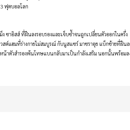
ี่ 3 ฟุตบอลโลก
ง ซาอิสส์ ที่ฝืนลงรอบรองและเจ็บซ้ำจนถูกเปลี่ยนตัวออกในครึ่ง
เวสต์แฮมที่ร่างกายไม่สมบูรณ์ กับนูสแซร์ มาซราอุย แบ็กซ้ายที่ฝืนล
กองหน้าตัวสำรองพ้นโทษแบนกลับมาเป็นกำลังเสริม นอกนั้นพร้อมล