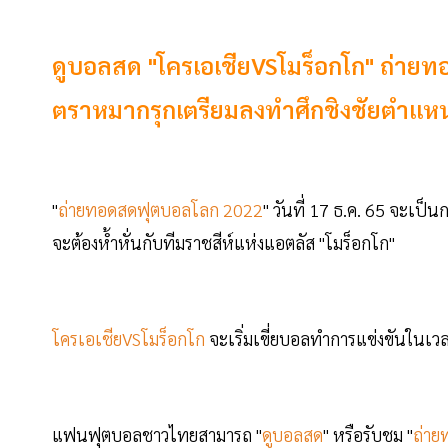
ดูบอลสด "โครเอเชียVSโมร็อกโก" ถ่ายทอ
ตราหมากรุกเตรียมลงทำศึกชิงชัยตำแหน่ง
"
ถ่ายทอดสดฟุตบอลโลก 2022
" วันที่ 17 ธ.ค. 65 จะเป็น
จะต้องห้ำหั่นกับทีมราชสีห์แห่งแอตลัส "โมร็อกโก"
โครเอเชียVSโมร็อกโก
จะเริ่มเขี่ยบอลทำการแข่งขันในเวล
แฟนฟุตบอลชาวไทยสามารถ "
ดูบอลสด
" หรือรับชม "
ถ่า