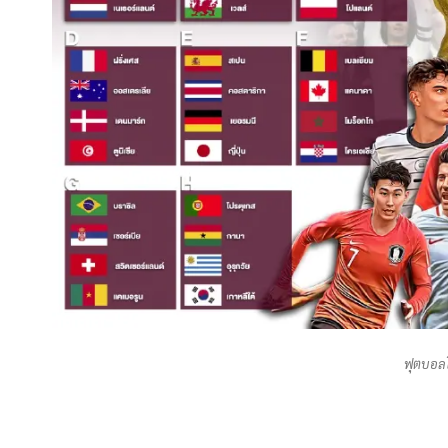
ฟุตบอลโ