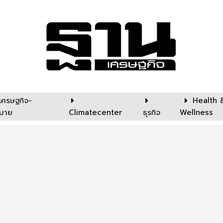
เศรษฐกิจ-
Health 
บาย
Climatecenter
ธุรกิจ
Wellness