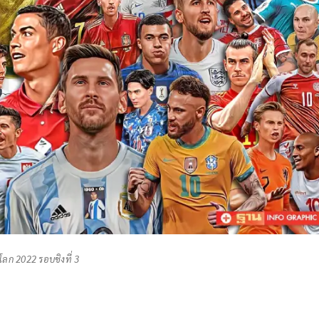
ลก 2022 รอบชิงที่ 3