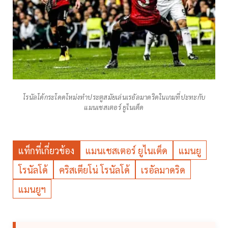
โรนัลโด้กระโดดโหม่งทำประตูสมัยเล่นเรอัลมาดริดในเกมที่ปะทะกับ
แมนเชสเตอร์ ยูไนเต็ด
แท็กที่เกี่ยวข้อง
แมนเชสเตอร์ ยูไนเต็ด
แมนยู
โรนัลโด้
คริสเตียโน่ โรนัลโด้
เรอัลมาดริด
แมนยูฯ