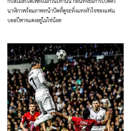
กับสโมสรได้เพียงไม่กี่วันเท่านั้น ก่อนที่จะมีการเปิดตัว
นาฬิกาพร้อมภาพหน้าปัดที่ดูจะทิ่งแทงหัวใจของแฟน
บอลปีศาจแดงอยู่ไม่ใช่น้อย