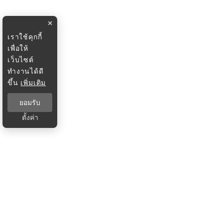
×
เราใช้คุกกี้
เพื่อให้
เว็บไซต์
ทำงานได้ดี
ขึ้น
เพิ่มเติม
ยอมรับ
ตั้งค่า