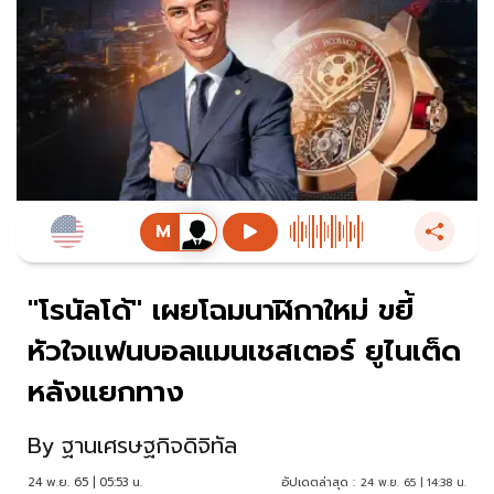
"โรนัลโด้" เผยโฉมนาฬิกาใหม่ ขยี้
หัวใจแฟนบอลแมนเชสเตอร์ ยูไนเต็ด
หลังแยกทาง
By
ฐานเศรษฐกิจดิจิทัล
24 พ.ย. 65 | 05:53 น.
อัปเดตล่าสุด :
24 พ.ย. 65 | 14:38 น.