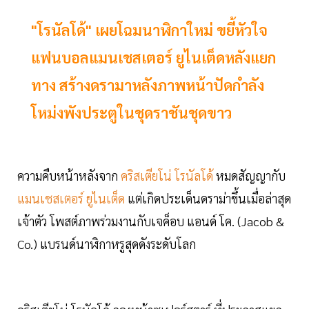
"โรนัลโด้" เผยโฉมนาฬิกาใหม่ ขยี้หัวใจ
แฟนบอลแมนเชสเตอร์ ยูไนเต็ดหลังแยก
ทาง สร้างดรามาหลังภาพหน้าปัดกำลัง
โหม่งพังประตูในชุดราชันชุดขาว
ความคืบหน้าหลังจาก
คริสเตียโน่ โรนัลโด้
หมดสัญญากับ
แมนเชสเตอร์ ยูไนเต็ด
แต่เกิดประเด็นดราม่าขึ้นเมื่อล่าสุด
เจ้าตัว โพสต์ภาพร่วมงานกับเจค็อบ แอนด์ โค. (Jacob &
Co.) แบรนด์นาฬิกาหรูสุดดังระดับโลก