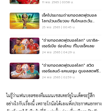
บ้าง เช็คเลย
11 พ.ย. 2565 | 03:58 น.
เช็คโปรแกรมถ่ายทอดสดฟุตบอล
โลกม้วนเดียวจบ ทีมไหนเตะวัน
เวลาใดดูที่นี่
25 พ.ย. 2565 | 00:45 น.
"ถ่ายทอดสดฟุตบอลโลก" บราซิล-
เซอร์เบีย ช่องไหน กี่โมงเช็คเลย
24 พ.ย. 2565 | 04:29 น.
"ถ่ายทอดสดฟุตบอลโลก" สวิต
เซอร์แลนด์-แคเมอรูน ดูบอลสดฟรี
ช่องไหน เช็คเลย
24 พ.ย. 2565 | 02:59 น.
ไม่รู้ว่าแฟนบอลของทีมแมนเชสเตอร์ยูไนเต็ดจะรู้สึก
อย่างไรกับเรื่องนี้ เพราะโรนัลโด้เองเพิ่งประกาศแยกทาง