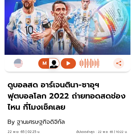
ดูบอลสด อาร์เจนตินา-ซาอุฯ
ฟุตบอลโลก 2022 ถ่ายทอดสดช่อง
ไหน กี่โมงเช็คเลย
By
ฐานเศรษฐกิจดิจิทัล
22 พ.ย. 65 | 02:25 น.
อัปเดตล่าสุด :
22 พ.ย. 65 | 10:22 น.