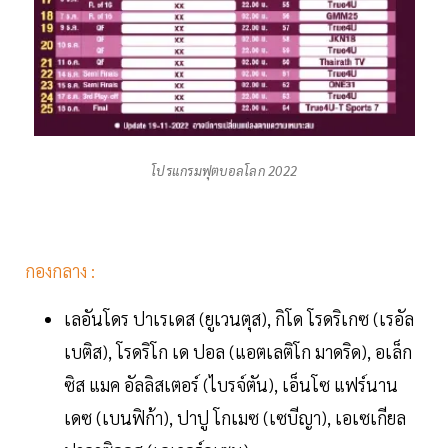
โปรแกรมฟุตบอลโลก 2022
กองกลาง :
เลอันโดร ปาเรเดส (ยูเวนตุส), กิโด โรดริเกซ (เรอัล
เบติส), โรดริโก เด ปอล (แอตเลติโก มาดริด), อเล็ก
ซิส แมค อัลลิสเตอร์ (ไบรจ์ตัน), เอ็นโซ แฟร์นาน
เดซ (เบนฟิก้า), ปาปู โกเมซ (เซบีญา), เอเซเกียล