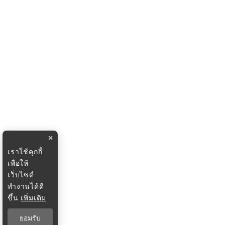
×
เราใช้คุกกี้
เพื่อให้
เว็บไซต์
ทำงานได้ดี
ขึ้น
เพิ่มเติม
ยอมรับ