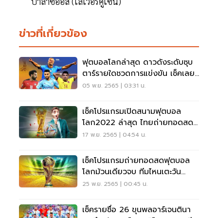
ปาลาซิออส (เลเวอร์คูเซน)
ข่าวที่เกี่ยวข้อง
ฟุตบอลโลกล่าสุด ดาวดังระดับซุบ
ตาร์รายใดชวดการแข่งขัน เช็คเลย
ที่นี่
05 พ.ย. 2565 | 03:31 น.
เช็คโปรแกรมเปิดสนามฟุตบอล
โลก2022 ล่าสุด ไทยถ่ายทอดสด
หรือไม่ ดูเลย
17 พ.ย. 2565 | 04:54 น.
เช็คโปรแกรมถ่ายทอดสดฟุตบอล
โลกม้วนเดียวจบ ทีมไหนเตะวัน
เวลาใดดูที่นี่
25 พ.ย. 2565 | 00:45 น.
เช็ครายชื่อ 26 ขุนพลอาร์เจนตินา