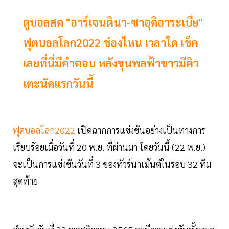
ดูบอลสด "อาร์เจนตินา-ซาอุดิอาระเบีย"
ฟุตบอลโลก2022 ช่องไหน เวลาใด เช็ค
เลยที่นี่มีคำตอบ หลังขุนพลฟ้าขาวมีคิว
เตะนัดแรกวันนี้
ฟุตบอลโลก2022
เปิดฉากการแข่งขันอย่างเป็นทางการ
เรียบร้อยเมื่อวันที่ 20 พ.ย. ที่ผ่านมา โดยวันนี้ (22 พ.ย.)
จะเป็นการแข่งขันวันที่ 3 ของทัวร์นาเม้นต์ในรอบ 32 ทีม
สุดท้าย