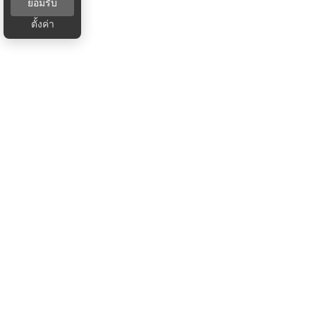
ยอมรับ
ตั้งค่า