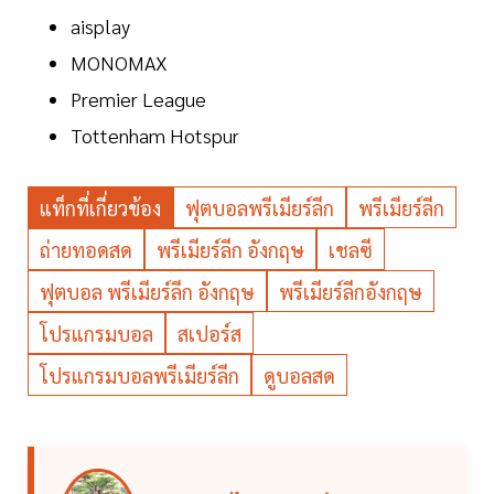
aisplay
MONOMAX
Premier League
Tottenham Hotspur
แท็กที่เกี่ยวข้อง
ฟุตบอลพรีเมียร์ลีก
พรีเมียร์ลีก
ถ่ายทอดสด
พรีเมียร์ลีก อังกฤษ
เชลซี
ฟุตบอล พรีเมียร์ลีก อังกฤษ
พรีเมียร์ลีกอังกฤษ
โปรแกรมบอล
สเปอร์ส
โปรแกรมบอลพรีเมียร์ลีก
ดูบอลสด