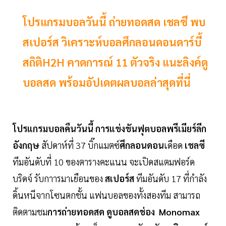
โปรแกรมบอลวันนี้ ถ่ายทอดสด เชลซี พบ
สเปอร์ส วิเคราะห์บอลศึกลอนดอนดาร์บี้
สถิติH2H คาดการณ์ 11 ตัวจริง แนะลิงค์ดู
บอลสด พร้อมอัปเดตผลบอลล่าสุดที่นี่
โปรแกรมบอลคืนวันนี้ การแข่งขันฟุตบอลพรีเมียร์ลีก
อังกฤษ
สัปดาห์ที่ 37 บิ๊กแมตซ์
ศึกลอนดอน
เดือด
เชลซี
ทีมอันดับที่ 10 ของตารางคะแนน จะเปิดสแตมฟอร์ด
บริดจ์ รับกาารมาเยือนของ
สเปอร์ส
ทีมอันดับ 17 ที่กำลัง
ดิ้นหนีจากโซนตกชั้น แฟนบอลของทั้งสองทีม สามารถ
ติดตามชม
การถ่ายทอดสด ดูบอลสดช่อง Monomax