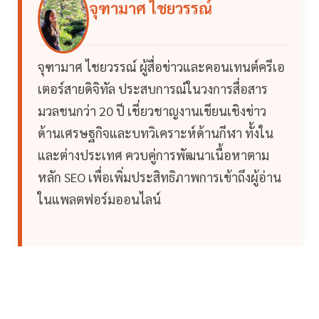
จุฑามาศ ไชยวรรณ์
จุฑามาศ ไชยวรรณ์ ผู้สื่อข่าวและคอนเทนต์ครีเอ
เตอร์สายดิจิทัล ประสบการณ์ในวงการสื่อสาร
มวลชนกว่า 20 ปี เชี่ยวชาญงานเขียนเชิงข่าว
ด้านเศรษฐกิจและบทวิเคราะห์ด้านกีฬา ทั้งใน
และต่างประเทศ ควบคู่การพัฒนาเนื้อหาตาม
หลัก SEO เพื่อเพิ่มประสิทธิภาพการเข้าถึงผู้อ่าน
ในแพลตฟอร์มออนไลน์