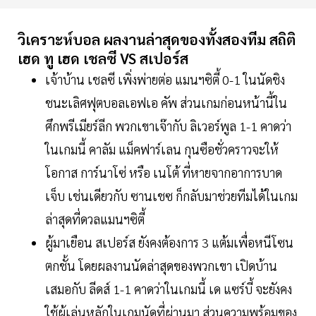
วิเคราะห์บอล ผลงานล่าสุดของทั้งสองทีม สถิติ
เฮด ทู เฮด เชลซี VS สเปอร์ส
เจ้าบ้าน เชลซี เพิ่งพ่ายต่อ แมนฯซิตี้ 0-1 ในนัดชิง
ชนะเลิศฟุตบอลเอฟเอ คัพ ส่วนเกมก่อนหน้านี้ใน
ศึกพรีเมียร์ลีก พวกเขาเจ๊ากับ ลิเวอร์พูล 1-1 คาดว่า
ในเกมนี้ คาลัม แม็คฟาร์เลน กุนซือชั่วคราวจะให้
โอกาส การ์นาโซ่ หรือ เนโต้ ที่หายจากอาการบาด
เจ็บ เช่นเดียวกับ ซานเชซ ก็กลับมาช่วยทีมได้ในเกม
ล่าสุดที่ดวลแมนฯซิตี้
ผู้มาเยือน สเปอร์ส ยังคงต้องการ 3 แต้มเพื่อหนีโซน
ตกชั้น โดยผลงานนัดล่าสุดของพวกเขา เปิดบ้าน
เสมอกับ ลีดส์ 1-1 คาดว่าในเกมนี้ เด แซร์บี้ จะยังคง
ใช้ผู้เล่นหลักในเกมนัดที่ผ่านมา ส่วนความพร้อมของ