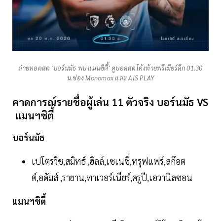
ถ่ายทอดสด 'บอร์นมัธ พบ แมนซิตี้' ดูบอลสดโค้งท้ายพรีเมียร์ลีก 01.30
น.ช่อง Monomax และ AIS PLAY
คาดการณ์รายชื่อผู้เล่น 11 ตัวจริง บอร์นมัธ VS
แมนฯซิตี้
บอร์นมัธ
เปโตรวิช,สมิทธ์ ,ฮิลล์,เซเนซี่,ทรุฟแฟร์,สก๊อต
ต์,อดัมส์ ,รายาน,ทาเวอร์เนียร์,ครูปี,เอวานิลซอน
แมนฯซิตี้