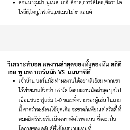
ดอนนารุมม่า ,นูเนส, เกฮี ,ดิอาส,กวาร์ดิโอล,ซิลวา,โอ
ไรลีย์,โดกู,โฟเด้น,เซเมนโย่,ฮาแลนด์
วิเคราะห์บอล ผลงานล่าสุดของทั้งสองทีม สถิติ
เฮด ทู เฮด บอร์นมัธ VS แมนฯซิตี้
เจ้าบ้าน บอร์นมัธ ทำผลงานได้อย่างดีเยี่ยม พวกเขา
ไร้พ่ายมาแล้วกว่า 16 นัด โดยผลงานนัดล่าสุด บุกไป
เฉือนชนะ ฟูแล่ม 1-0 ขณะที่ความของผู้เล่น ในเกม
นี้ คาดว่าจะยังคงใช้ชุดเดิม จะขาดก็เพียงแค่ คริสตี้ ที่
หมดสิทธิช่วยทีมเนื่องจากติดโทษแบน ซึ่งจะเป็น
โอกาสของ อดัมส์ที่ได้ลงสนามแทนที่