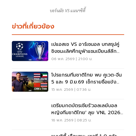
บอร์นมัธ VS แมนฯซิตี้
ข่าวที่เกี่ยวข้อง
เปแอสเช VS อาร์เซนอล บทสรุปคู่
ชิงชนะเลิศศึกยูฟ่าแชมเปียนส์ลีก
UCL2025/26
06 พ.ค. 2569 | 21:00 น.
โปรแกรมทีมชาติไทย พบ คูเวต-จีน
5 และ 9 มิ.ย.69 เช็กรายชื่อแข้ง
ช้างศึกที่นี่
15 พ.ค. 2569 | 07:36 น.
เตรียมกดบัตรเชียร์'วอลเลย์บอล
หญิงทีมชาติไทย' ลุย VNL 2026
เช็กราคา ตารางแข่ง
16 พ.ค. 2569 | 08:25 น.