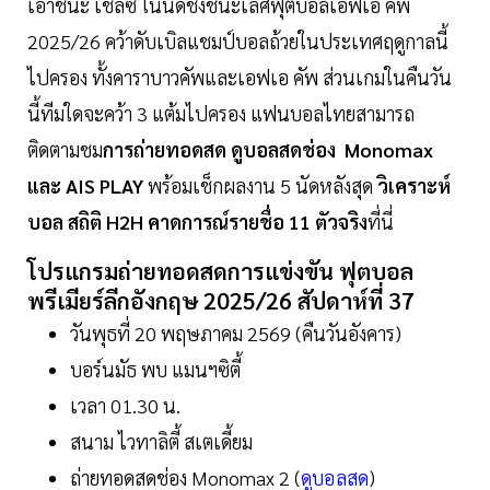
เอาชนะ เชลซี ในนัดชิงชนะเลิศฟุตบอลเอฟเอ คัพ
2025/26 คว้าดับเบิลแชมป์บอลถ้วยในประเทศฤดูกาลนี้
ไปครอง ทั้งคาราบาวคัพและเอฟเอ คัพ ส่วนเกมในคืนวัน
นี้ทีมใดจะคว้า 3 แต้มไปครอง แฟนบอลไทยสามารถ
ติดตามชม
การถ่ายทอดสด ดูบอลสดช่อง Monomax
และ AIS PLAY
พร้อมเช็กผลงาน 5 นัดหลังสุด
วิเคราะห์
บอล สถิติ H2H คาดการณ์รายชื่อ 11 ตัวจริง
ที่นี่
โปรแกรมถ่ายทอดสดการแข่งขัน ฟุตบอล
พรีเมียร์ลีกอังกฤษ 2025/26 สัปดาห์ที่ 37
วันพุธที่ 20 พฤษภาคม 2569 (คืนวันอังคาร)
บอร์นมัธ พบ แมนฯซิตี้
เวลา 01.30 น.
สนาม ไวทาลิตี้ สเตเดี้ยม
ถ่ายทอดสดช่อง Monomax 2 (
ดูบอลสด
)