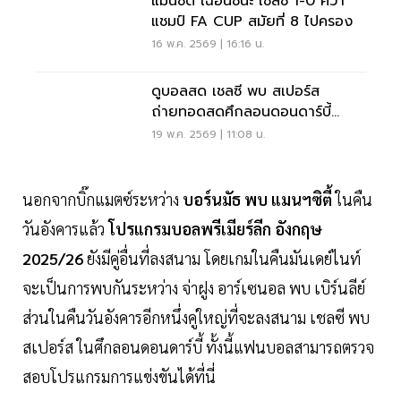
แมนซิตี้ เฉือนชนะ เชลซี 1-0 คว้า
แชมป์ FA CUP สมัยที่ 8 ไปครอง
16 พ.ค. 2569 | 16:16 น.
ดูบอลสด เชลซี พบ สเปอร์ส
ถ่ายทอดสดศึกลอนดอนดาร์บี้
พรีเมียร์ลีกวันนี้ 02.15 น.
19 พ.ค. 2569 | 11:08 น.
นอกจากบิ๊กแมตซ์ระหว่าง
บอร์นมัธ พบ แมนฯซิตี้
ในคืน
วันอังคารแล้ว
โปรแกรมบอลพรีเมียร์ลีก อังกฤษ
2025/26
ยังมีคู่อื่นที่ลงสนาม โดยเกมในคืนมันเดย์ไนท์
จะเป็นการพบกันระหว่าง จ่าฝูง อาร์เซนอล พบ เบิร์นลีย์
ส่วนในคืนวันอังคารอีกหนึ่งคู่ใหญ่ที่จะลงสนาม เชลซี พบ
สเปอร์ส ในศึกลอนดอนดาร์บี้ ทั้งนี้แฟนบอลสามารถตรวจ
สอบโปรแกรมการแข่งขันได้ที่นี่