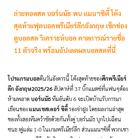
ถ่ายทอดสด บอร์นมัธ พบ แมนฯซิตี้ โค้ง
สุดท้ายฟุตบอลพรีเมียร์ลีกอังกฤษ เช็กช่อง
ดูบอลสด วิเคราะห์บอล คาดการณ์รายชื่อ
11 ตัวจริง พร้อมอัปเดตผลบอลสดที่นี่
โปรแกรมบอล
คืนวันอังคารนี้ โค้งสุดท้ายของ
ศึกพรีเมียร์
ลีก อังกฤษ2025/26
สัปดาห์ที่ 37 บิ๊กแมตซ์ที่แฟนๆต้อง
ห้ามพลาด
บอร์นมัธ
ทีมอันดับ 6 จะเปิดบ้านรับการมา
เยือนของ
แมนเชสเตอร์ ซิตี้
รองจ่าฝูง โดยผลงานล่าสุด
ของทั้งสองทีมคว้าชัยด้วยกันทั้งคู่ บอร์นมัธ บุกไปเฉือน
ชนะ ฟูแล่ม 1-0 ในเกมพรีเมียร์ลีก ส่วนแมนฯซิตี้ พวกเขา