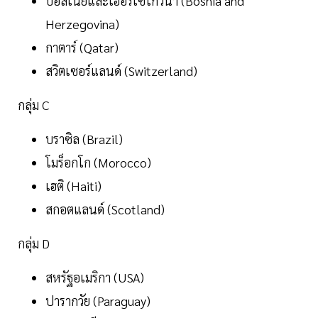
บอสเนียและเฮอร์เซโกวีนา (Bosnia and
Herzegovina)
กาตาร์ (Qatar)
สวิตเซอร์แลนด์ (Switzerland)
กลุ่ม C
บราซิล (Brazil)
โมร็อกโก (Morocco)
เฮติ (Haiti)
สกอตแลนด์ (Scotland)
กลุ่ม D
สหรัฐอเมริกา (USA)
ปารากวัย (Paraguay)