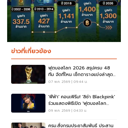
ข่าวที่เกี่ยวข้อง
ฟุตบอลโลก 2026 สรุปครบ 48
ทีม จัดที่ไหน เช็กตารางแข่งล่าสุดที่
นี่
07 พ.ค. 2569 | 09:44 น.
'ฟีฟ่า' คอนเฟิร์ม! 'ลิซ่า Blackpink'
ร่วมแสดงพิธีเปิด 'ฟุตบอลโลก
2026' FIFA World Cup
09 พ.ค. 2569 | 04:33 น.
ครม.สั่งกรมประชาสัมพันธ์ ประสาน