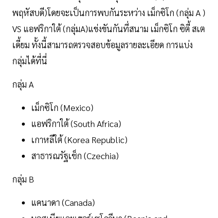
พฤหัสบดี)โดยจะเป็นการพบกันระหว่าง เม็กซิโก (กลุ่ม A )
VS แอฟริกาใต้ (กลุ่มA)แข่งขันกันที่สนาม เม็กซิโก ซิตี้ สเต
เดี้ยม ทั้งนี้สามารถตรวจสอบข้อมูลรายละเอียด การแบ่ง
กลุ่มได้ที่นี่
กลุ่ม A
เม็กซิโก (Mexico)
แอฟริกาใต้ (South Africa)
เกาหลีใต้ (Korea Republic)
สาธารณรัฐเช็ก (Czechia)
กลุ่ม B
แคนาดา (Canada)