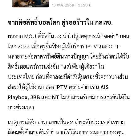
เงินกองทุนกีฬาฯ แทน
13 พ.ค. 2569 | 03:58 น.
จากลิขสิทธิ์บอลโลก สู่รอยร้าวใน กสทช.
ผลจาก MOU ที่ขัดกันเอง นำไปสู่เหตุการณ์ “จอดำ” บอล
โลก 2022 เมื่อทรูยื่นฟ้องผู้ให้บริการ IPTV และ OTT
หลายรายต่อ
ศาลทรัพย์สินทางปัญญา
โดยอ้างว่าตนได้รับ
สิทธิ์เผยแพร่การแข่งขัน “แต่เพียงผู้เดียว” ใน
ประเทศไทย ก่อนที่ศาลจะมีคำสั่งคุ้มครองชั่วคราวบางส่วน
ส่งผลให้ผู้ใช้งานกล่อง
IPTV
หลายค่าย เช่น
AIS
Playbox, 3BB และ NT
ไม่สามารถรับชมการแข่งขันได้ใน
บางช่วงเวลา
เหตุการณ์ดังกล่าวกลายเป็นดราม่าระดับประเทศ เพราะ
สังคมตั้งคำถามทันทีว่า หากใช้เงินสาธารณะจากกองทุน