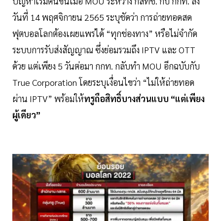
ปัญหาเริ่มต้นขึ้นเมื่อ MOU ระหว่าง กสทช. กับ กกท. ลง
วันที่ 14 พฤศจิกายน 2565 ระบุชัดว่า การถ่ายทอดสด
ฟุตบอลโลกต้องเผยแพร่ได้ “ทุกช่องทาง” หรือไม่จำกัด
ระบบการรับส่งสัญญาณ ซึ่งย่อมรวมถึง IPTV และ OTT
ด้วย แต่เพียง 5 วันต่อมา กกท. กลับทำ MOU อีกฉบับกับ
True Corporation โดยระบุเงื่อนไขว่า “ไม่ให้ถ่ายทอด
ผ่าน IPTV” พร้อมให้
ทรูถือสิทธิ์บางส่วนแบบ “แต่เพียง
ผู้เดียว”