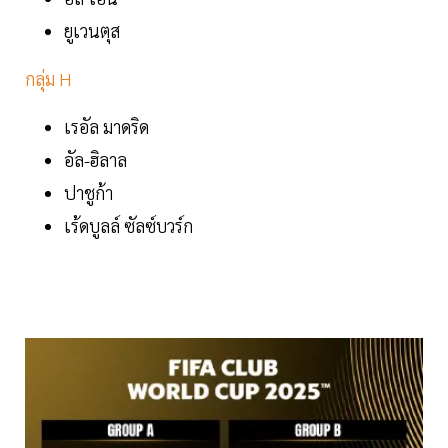
ยูเวนตุส
กลุ่ม H
เรอัล มาดริด
อัล-ฮิลาล
ปาชูก้า
เร้ดบูลล์ ซัลซ์บวร์ก