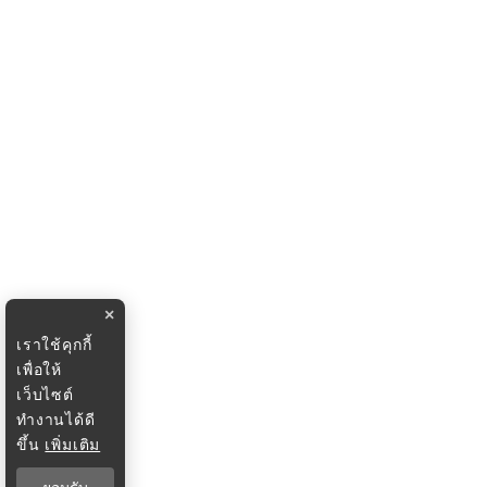
×
เราใช้คุกกี้
เพื่อให้
เว็บไซต์
ทำงานได้ดี
ขึ้น
เพิ่มเติม