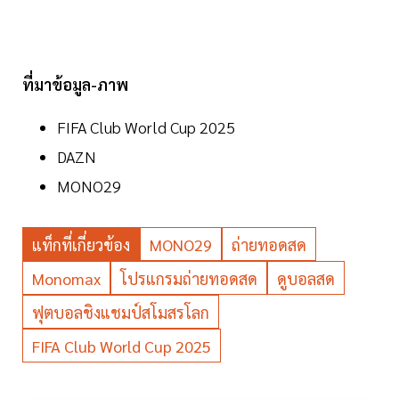
ที่มาข้อมูล-ภาพ
FIFA Club World Cup 2025
DAZN
MONO29
แท็กที่เกี่ยวข้อง
MONO29
ถ่ายทอดสด
Monomax
โปรแกรมถ่ายทอดสด
ดูบอลสด
ฟุตบอลชิงแชมป์สโมสรโลก
FIFA Club World Cup 2025