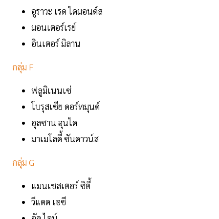
อูราวะ เรด ไดมอนด์ส
มอนเตอร์เรย์
อินเตอร์ มิลาน
กลุ่ม F
ฟลูมิเนนเซ่
โบรุสเซีย ดอร์ทมุนด์
อุลซาน ฮุนได
มาเมโลดี้ ซันดาวน์ส
กลุ่ม G
แมนเชสเตอร์ ซิตี้
วีแดด เอซี
อัล ไอน์