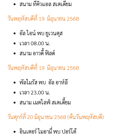
สนาม ทีคิวแอล สเตเดียม
วันพฤหัสบดีที่ 19 มิถุนายน 2568
อัล ไอน์ พบ ยูเวนตุส
เวลา 08.00 น.
สนาม อาวดี้ ฟิลด์
วันพฤหัสบดีที่ 19 มิถุนายน 2568
พัลไมรัส พบ อัล อาห์ลี
เวลา 23.00 น.
สนาม เมตไลฟ์ สเตเดี้ยม
วันศุกร์ที่ 20 มิถุนายน 2568 (คืนวันพฤหัสบดี)
อินเตอร์ ไมอามี่ พบ ปอร์โต้