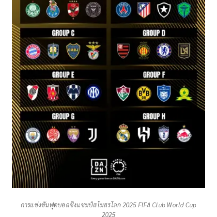
การแข่งขันฟุตบอลชิงแชมป์สโมสรโลก 2025 FIFA Club World Cup
2025