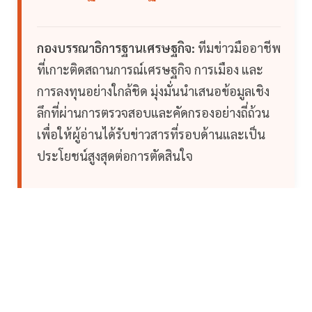
กองบรรณาธิการฐานเศรษฐกิจ:
ทีมข่าวมืออาชีพ
ที่เกาะติดสถานการณ์เศรษฐกิจ การเมือง และ
การลงทุนอย่างใกล้ชิด มุ่งมั่นนำเสนอข้อมูลเชิง
ลึกที่ผ่านการตรวจสอบและคัดกรองอย่างถี่ถ้วน
เพื่อให้ผู้อ่านได้รับข่าวสารที่รอบด้านและเป็น
ประโยชน์สูงสุดต่อการตัดสินใจ