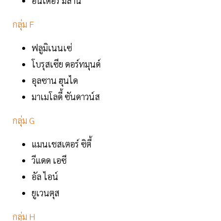
อินเตอร์ มิลาน
กลุ่ม F
ฟลูมิเนนเซ่
โบรุสเซีย ดอร์ทมุนด์
อุลซาน ฮุนได
มาเมโลดี้ ซันดาวน์ส
กลุ่ม G
แมนเชสเตอร์ ซิตี้
วีแดด เอซี
อัล ไอน์
ยูเวนตุส
กลุ่ม H