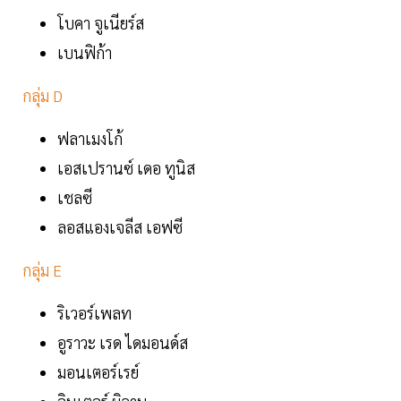
โบคา จูเนียร์ส
เบนฟิก้า
กลุ่ม D
ฟลาเมงโก้
เอสเปรานซ์ เดอ ทูนิส
เชลซี
ลอสแองเจลีส เอฟซี
กลุ่ม E
ริเวอร์เพลท
อูราวะ เรด ไดมอนด์ส
มอนเตอร์เรย์