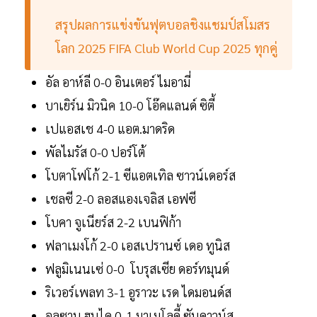
สรุปผลการแข่งขันฟุตบอลชิงแชมป์สโมสร
โลก 2025 FIFA Club World Cup 2025 ทุกคู่
อัล อาห์ลี 0-0 อินเตอร์ ไมอามี่
บาเยิร์น มิวนิค 10-0 โอ๊คแลนด์ ซิตี้
เปแอสเช 4-0 แอต.มาดริด
พัลไมรัส 0-0 ปอร์โต้
โบตาโฟโก้ 2-1 ซีแอตเทิล ซาวน์เดอร์ส
เชลซี 2-0 ลอสแองเจลิส เอฟซี
โบคา จูเนียร์ส 2-2 เบนฟิก้า
ฟลาเมงโก้ 2-0 เอสเปรานซ์ เดอ ทูนิส
ฟลูมิเนนเซ่ 0-0 โบรุสเซีย ดอร์ทมุนด์
ริเวอร์เพลท 3-1 อูราวะ เรด ไดมอนด์ส
อุลซาน ฮุนได 0-1 มาเมโลดี้ ซันดาวน์ส