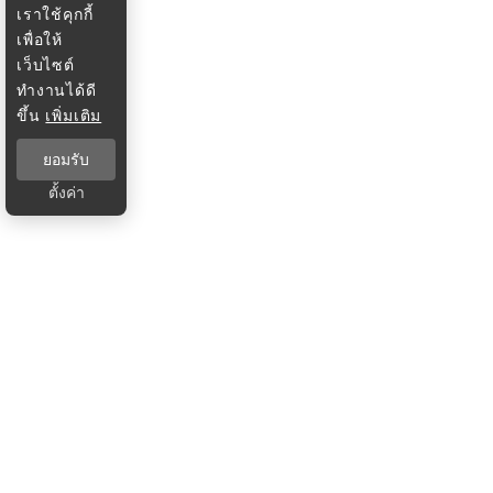
เราใช้คุกกี้
เพื่อให้
เว็บไซต์
ทำงานได้ดี
ขึ้น
เพิ่มเติม
ยอมรับ
ตั้งค่า