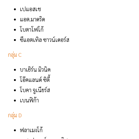
เปแอสเช
แอต.มาดริด
โบตาโฟโก้
ซีแอตเทิล ซาวน์เดอร์ส
กลุ่ม C
บาเยิร์น มิวนิค
โอ๊คแลนด์ ซิตี้
โบคา จูเนียร์ส
เบนฟิก้า
กลุ่ม D
ฟลาเมงโก้