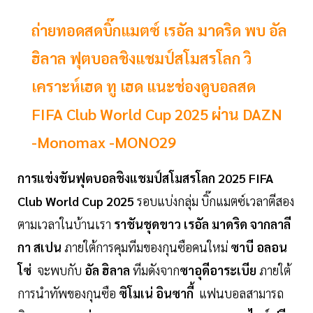
ถ่ายทอดสดบิ๊กแมตซ์ เรอัล มาดริด พบ อัล
ฮิลาล ฟุตบอลชิงแชมป์สโมสรโลก วิ
เคราะห์เฮด ทู เฮด แนะช่องดูบอลสด
FIFA Club World Cup 2025 ผ่าน DAZN
-Monomax -MONO29
การแข่งขันฟุตบอลชิงแชมป์สโมสรโลก 2025 FIFA
Club World Cup 2025
รอบแบ่งกลุ่ม บิ๊กแมตซ์เวลาตีสอง
ตามเวลาในบ้านเรา
ราชันชุดขาว เรอัล มาดริด จากลาลี
กา สเปน
ภายใต้การคุมทีมของกุนซือคนใหม่
ซาบี อลอน
โซ่
จะพบกับ
อัล ฮิลาล
ทีมดังจาก
ซาอุดีอาระเบีย
ภายใต้
การนำทัพของกุนซือ
ซิโมเน่ อินซากี้
แฟนบอลสามารถ