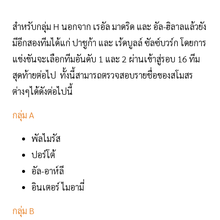
สำหรับกลุ่ม H นอกจาก เรอัล มาดริด และ อัล-ฮิลาลแล้วยัง
มีอีกสองทีมได้แก่ ปาชูก้า และ เร้ดบูลล์ ซัลซ์บวร์ก โดยการ
แข่งขันจะเลือกทีมอันดับ 1 และ 2 ผ่านเข้าสู่รอบ 16 ทีม
สุดท้ายต่อไป ทั้งนี้สามารถตรวจสอบรายชื่อของสโมสร
ต่างๆได้ดังต่อไปนี้
กลุ่ม A
พัลไมรัส
ปอร์โต้
อัล-อาห์ลี
อินเตอร์ ไมอามี่
กลุ่ม B