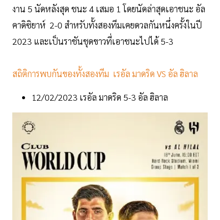
งาน 5 นัดหลังสุด ชนะ 4 เสมอ 1 โดยนัดล่าสุดเอาชนะ อัล
คาดิซิยาห์ 2-0 สำหรับทั้งสองทีมเคยดวลกันหนึ่งครั้งในปี
2023 และเป็นราชันชุดขาวที่เอาชนะไปได้ 5-3
สถิติการพบกันของทั้งสองทีม เรอัล มาดริด VS อัล ฮิลาล
12/02/2023 เรอัล มาดริด 5-3 อัล ฮิลาล