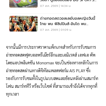
เวลา 19.00 น.
07 ส.ค. 2569 | 14:34 น.
ถ่ายทอดสดวอลเลย์บอลหญิงวันนี้
ไทย พบ ฟิลิปปินส์-อินโด พบ
เวียดนาม SEA V CUP 2026
07 ส.ค. 2569 | 01:09 น.
จากนั้นมีการประกาศราคาแพ็กเกจสำหรับการรับชมการ
ถ่ายทอดสดฟุตบอลพรีเมียร์ลีกและเอมิเรตส์ เอฟเอ คัพ
โดยแอปพลิเคชัน Monomax จะเป็นช่องทางหลักในการ
ถ่ายทอดสดผ่านทางดิจิทัลแพลตฟอร์ม AIS PLAY ซึ่ง
รองรับการรับชมทั้งในรูปแบบสดและย้อนหลังผ่านสมาร์ท
โฟน สมาร์ททีวี หรือเว็บไซต์ ที่สามารถเข้าถึงได้จากทุกที่
ทุกเวลา