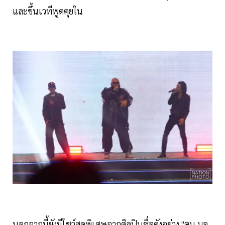
และขึ้นเวทีพูดคุยใน
นอกจากนี้ยังมีโชว์สุดพิเศษจากศิลปินชื่อดังอย่าง "ตูน บอ