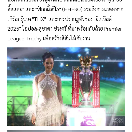
ดี้สแลม" และ "ฟักกลิ้งฮีโร่" (F.HERO) รวมถึงการแสดงจาก
เกิร์ลกรุ๊ปวง "THX" และการปรากฏตัวของ "มิสเวิลด์
2025" โอปอล-สุชาตา ช่วงศรี ที่มาพร้อมกับถ้วย Premier
League Trophy เพื่อสร้างสีสันให้กับงาน