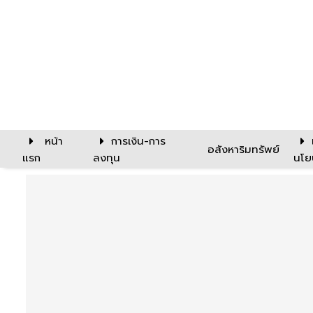
หน้า
การเงิน-การ
อสังหาริมทรัพย์
แรก
ลงทุน
นโย