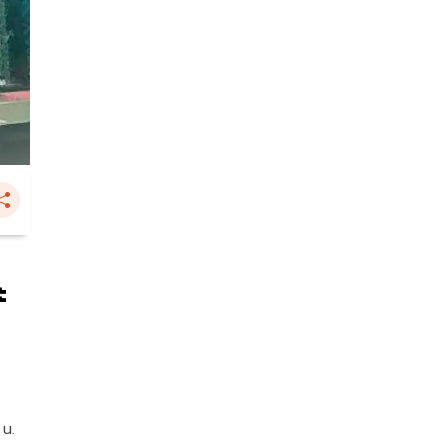
ะ
 น.