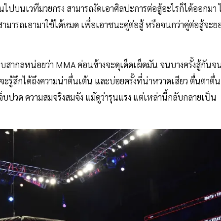
่ขึ้นไปบนเวทีมวยกรง สามารถงัดเอาศิลปะการต่อสู้อะไรก็ได้ออกมา ไ
สามารถเอามาใช้ได้หมด เพื่อเอาชนะคู่ต่อสู้ หรือจนกว่าคู่ต่อสู้จะย
แบบสากลหน่อยว่า MMA ค่อนข้างจะดุเด็ดเผ็ดมัน จนบางครั้งสู้กันจ
จะรู้สึกได้ถึงความน่าตื่นเต้น และบ่อยครั้งที่น่าหวาดเสียว ตื่นตาตื่น
็บปวด ความสมจริงสมจัง แม้ดูว่ารุนแรง แต่เหล่านี้กลับกลายเป็น