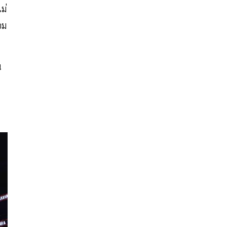
ม่
อม
น