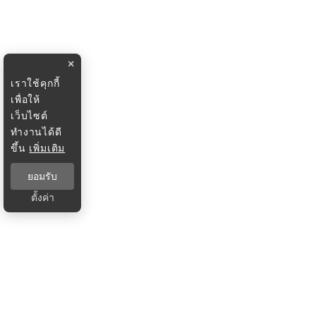
×
เราใช้คุกกี้
เพื่อให้
เว็บไซต์
ทำงานได้ดี
ขึ้น
เพิ่มเติม
ยอมรับ
ตั้งค่า