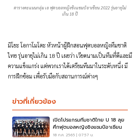
ตารางคะแนนกลุ่ม เอ ฟุตบอลหญิงชิงแชมป์อาเซียน 2022 รุ่นอายุไม่
เกิน 18 ปี
มิโยะ โอกาโมโตะ หัวหน้าผู้ฝึกสอนฟุตบอลหญิงทีมชาติ
ไทย รุ่นอายุไม่เกิน 18 ปี เผยว่า เวียดนามเป็นทีมที่ดีและมี
ความแข็งแกร่ง แต่พวกเราได้เตรียมทีมมาในระดับหนึ่ง มี
การฝึกซ้อม เพื่อรับมือกับสถานการณ์ต่างๆ
ข่าวที่เกี่ยวข้อง
เปิดโปรแกรมทีมชาติไทย U 18 ลุย
ศึกฟุตบอลหญิงชิงแชมป์อาเซียน
18 ก.ค. 2565 | 07:57 น.