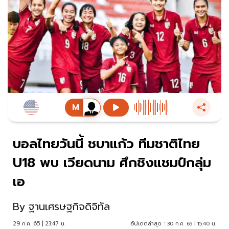
บอลไทยวันนี้ ชบาแก้ว ทีมชาติไทย
U18 พบ เวียดนาม ศึกชิงแชมป์กลุ่ม
เอ
By
ฐานเศรษฐกิจดิจิทัล
29 ก.ค. 65 | 23:47 น.
อัปเดตล่าสุด :
30 ก.ค. 65 | 15:40 น.