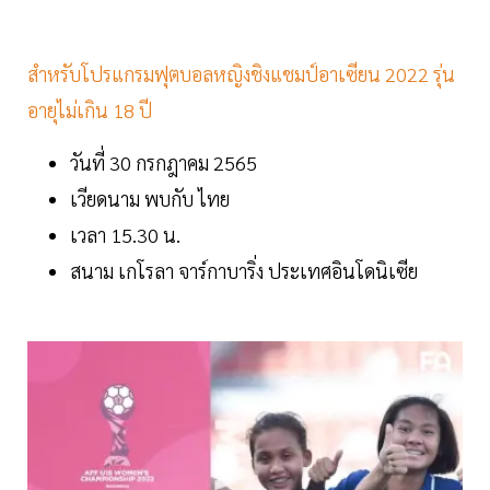
สำหรับโปรแกรมฟุตบอลหญิงชิงแชมป์อาเซียน 2022 รุ่น
อายุไม่เกิน 18 ปี
วันที่ 30 กรกฎาคม 2565
เวียดนาม พบกับ ไทย
เวลา 15.30 น.
สนาม เกโรลา จาร์กาบาริ่ง ประเทศอินโดนิเซีย