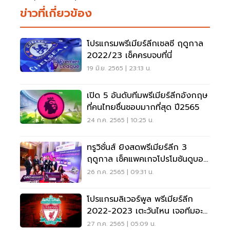
ข่าวที่เกี่ยวข้อง
โปรแกรมพรีเมียร์ลีกเชลซี ฤดูกาล
2022/23 เช็คครบจบที่นี่
19 มิ.ย. 2565 | 23:13 น.
เปิด 5 อันดับทีมพรีเมียร์ลีกอังกฤษ
ที่คนไทยชื่นชอบมากที่สุด ปี2565
24 ก.ค. 2565 | 10:25 น.
ทรูวิชั่นส์ ยิงสดพรีเมียร์ลีก 3
ฤดูกาล เช็คแพคเกจโปรโมชันดูบอล
สดที่นี่
26 ก.ค. 2565 | 09:31 น.
โปรแกรมลิเวอร์พูล พรีเมียร์ลีก
2022-2023 เตะวันไหน เจอทีมอะไร
เช็คเลย
27 ก.ค. 2565 | 05:09 น.