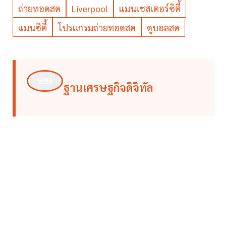
ถ่ายทอดสด
Liverpool
แมนเชสเตอร์ซิตี้
แมนซิตี้
โปรแกรมถ่ายทอดสด
ดูบอลสด
ฐานเศรษฐกิจดิจิทัล