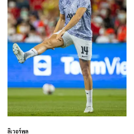
ลิเวอร์พูล