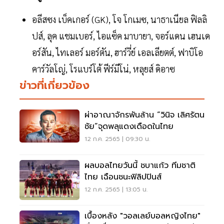
อลีสซง เบ็คเกอร์ (GK), โจ โกเมซ, นาธาเนียล ฟิลลิ
ปส์, ลุค แชมเบอร์, ไอแซ็ค มาบายา, จอร์แดน เฮนเด
อร์สัน, ไทเลอร์ มอร์ตัน, ฮาร์วี่ย์ เอลเลียตต์, ฟาบิโอ
คาร์วัลโญ่, โรแบร์โต้ ฟีร์มีโน่, หลุยส์ ดิอาซ
ข่าวที่เกี่ยวข้อง
ผ่าอาณาจักรพันล้าน “วินิจ เลิศรัตน
ชัย”จุดพลุแดงเดือดในไทย
12 ก.ค. 2565 | 09:30 น.
ผลบอลไทยวันนี้ ชบาแก้ว ทีมชาติ
ไทย เฉือนชนะฟิลิปปินส์
12 ก.ค. 2565 | 13:05 น.
เบื้องหลัง "วอลเลย์บอลหญิงไทย"