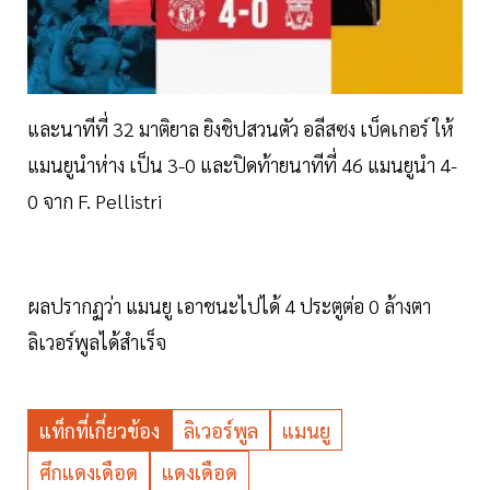
และนาทีที่ 32 มาติยาล ยิงชิปสวนตัว อลีสซง เบ็คเกอร์ ให้
แมนยูนำห่าง เป็น 3-0 และปิดท้ายนาทีที่ 46 แมนยูนำ 4-
0 จาก F. Pellistri
ผลปรากฏว่า แมนยู เอาชนะไปได้ 4 ประตูต่อ 0 ล้างตา
ลิเวอร์พูลได้สำเร็จ
แท็กที่เกี่ยวข้อง
ลิเวอร์พูล
แมนยู
ศึกแดงเดือด
แดงเดือด