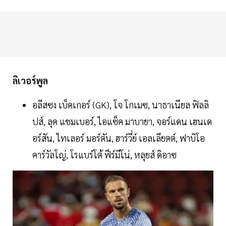
ลิเวอร์พูล
อลีสซง เบ็คเกอร์ (GK), โจ โกเมซ, นาธาเนียล ฟิลลิ
ปส์, ลุค แชมเบอร์, ไอแซ็ค มาบายา, จอร์แดน เฮนเด
อร์สัน, ไทเลอร์ มอร์ตัน, ฮาร์วี่ย์ เอลเลียตต์, ฟาบิโอ
คาร์วัลโญ่, โรแบร์โต้ ฟีร์มีโน่, หลุยส์ ดิอาซ