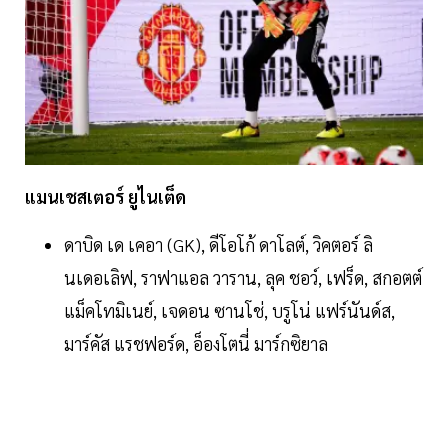
แมนเชสเตอร์ ยูไนเต็ด
ดาบิด เด เคอา (GK), ดีโอโก้ ดาโลต์, วิคตอร์ ลิ
นเดอเลิฟ, ราฟาแอล วาราน, ลุค ชอว์, เฟร็ด, สกอตต์
แม็คโทมิเนย์, เจดอน ซานโช่, บรูโน่ แฟร์นันด์ส,
มาร์คัส แรชฟอร์ด, อ็องโตนี่ มาร์กซิยาล