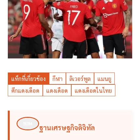
แท็กที่เกี่ยวข้อง
กีฬา
ลิเวอร์พูล
แมนยู
ศึกแดงเดือด
แดงเดือด
แดงเดือดในไทย
ฐานเศรษฐกิจดิจิทัล