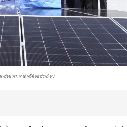
มพร้อมโครงการติดตั้งโซลาร์รูฟท็อป