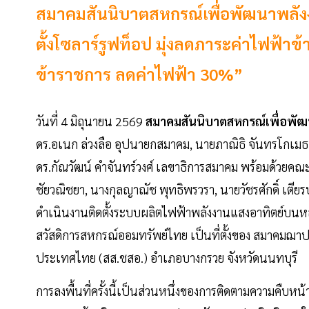
สมาคมสันนิบาตสหกรณ์เพื่อพัฒนาพลัง
ตั้งโซลาร์รูฟท็อป มุ่งลดภาระค่าไฟฟ้
ข้าราชการ ลดค่าไฟฟ้า 30%”
วันที่ 4 มิถุนายน 2569
สมาคมสันนิบาตสหกรณ์เพื่อพั
ดร.อเนก ล่วงลือ อุปนายกสมาคม, นายภาณิธิ จันทรโกเมธ
ดร.กัณวัฒน์ คำจันทร์วงศ์ เลขาธิการสมาคม พร้อมด้วยค
ชัยวณิชยา, นางกุลญาณัช พุทธิพรวรา, นายวัชรศักดิ์ เตี
ดำเนินงานติดตั้งระบบผลิตไฟฟ้าพลังงานแสงอาทิตย์บนหลั
สวัสดิการสหกรณ์ออมทรัพย์ไทย เป็นที่ตั้งของ สมาคมฌ
ประเทศไทย (สส.ชสอ.) อำเภอบางกรวย จังหวัดนนทบุรี
การลงพื้นที่ครั้งนี้เป็นส่วนหนึ่งของการติดตามความคืบ