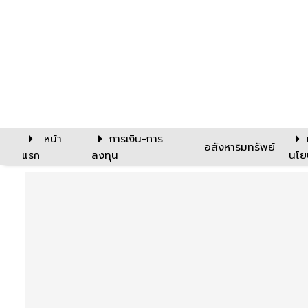
หน้า
การเงิน-การ
อสังหาริมทรัพย์
แรก
ลงทุน
นโย