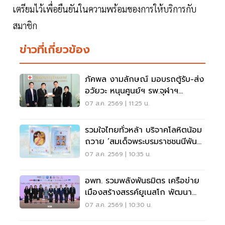
เตรียมไว้เพื่อยืนยันในความพร้อมของการให้บริการกับ
สมาชิก
ข่าวที่เกี่ยวข้อง
ภัคพล งามลักษณ์ มอบรถตู้รับ-ส่ง
อวัยวะ หนุนศูนย์ฯ รพ.จุฬาฯ
สภากาชาดไทย
07 ส.ค. 2569 | 11:25 น.
รวมใจไทยทั่วหล้า บริจาคโลหิตน้อม
ถวาย ‘สมเด็จพระบรมราชชนนีพันปี
หลวง’
07 ส.ค. 2569 | 10:35 น.
อพท. รวมพลังพันธมิตร เครือข่าย
เมืองสร้างสรรค์ยูเนสโก พัฒนา
เมืองอย่างยั่งยืน
07 ส.ค. 2569 | 10:30 น.