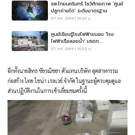
รพ.ไทยนครินทร์ โชว์ศักยภาพ ‘ศูนย์
ปลูกถ่ายไต’ ระดับมาตรฐาน
07 ส.ค. 2569 | 10:23 น.
ศูนย์เรียนรู้โรงไฟฟ้าขนอม 'โรง
ไฟฟ้าเรือลอยน้ำ' มรดก
อุตสาหกรรมแลนด์มาร์กชุมชน
07 ส.ค. 2569 | 10:02 น.
อีกทั้งนายสิทธ ชัยวณิชยา ตัวแทนบริษัท อุตสาหกรรม
ก่อสร้าง ไทย ไชน่า เรลเวย์.จำกัด ในฐานะผู้ควบคุมดูแล
ส่วนปฏิบัติงานในการเข้าเยี่ยมชมครั้งนี้