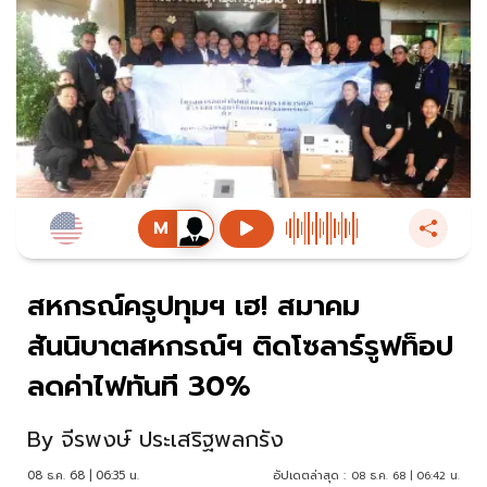
สหกรณ์ครูปทุมฯ เฮ! สมาคม
สันนิบาตสหกรณ์ฯ ติดโซลาร์รูฟท็อป
ลดค่าไฟทันที 30%
By
จีรพงษ์ ประเสริฐพลกรัง
08 ธ.ค. 68 | 06:35 น.
อัปเดตล่าสุด :
08 ธ.ค. 68 | 06:42 น.