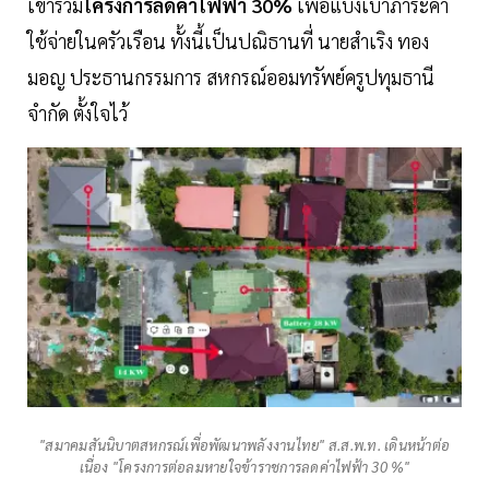
เข้าร่วม
โครงการลดค่าไฟฟ้า 30%
เพื่อแบ่งเบาภาระค่า
ใช้จ่ายในครัวเรือน ทั้งนี้เป็นปณิธานที่ นายสำเริง ทอง
มอญ ประธานกรรมการ สหกรณ์ออมทรัพย์ครูปทุมธานี
จำกัด ตั้งใจไว้
"สมาคมสันนิบาตสหกรณ์เพื่อพัฒนาพลังงานไทย" ส.ส.พ.ท. เดินหน้าต่อ
เนื่อง "โครงการต่อลมหายใจข้าราชการลดค่าไฟฟ้า 30 %"