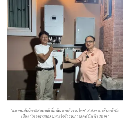
"สมาคมสันนิบาตสหกรณ์เพื่อพัฒนาพลังงานไทย" ส.ส.พ.ท. เดินหน้าต่อ
เนื่อง "โครงการต่อลมหายใจข้าราชการลดค่าไฟฟ้า 30 %"