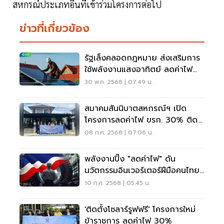
สหกรณ์ประเภทอื่นที่เข้าร่วมโครงการต่อไป
ข่าวที่เกี่ยวข้อง
รัฐเล็งคลอดกฎหมาย ส่งเสริมการ
ใช้พลังงานแสงอาทิตย์ ลดค่าไฟ
หนุนพลังงานสะอาด
30 พ.ค. 2568 | 07:49 น.
สมาคมสันนิบาตสหกรณ์ฯ เปิด
โครงการลดค่าไฟ ขรก. 30% ติด
ตั้ง Solar Roof ฟรี
08 ก.ค. 2568 | 07:06 น.
พลังงานปิ๊ง "ลดค่าไฟ" ดัน
นวัตกรรมอินเวอร์เตอร์ฝีมือคนไทย
ผลิตก่อน 1 แสนชุด
10 ก.ค. 2568 | 05:45 น.
'ติดตั้งโซลาร์รูฟฟรี' โครงการใหม่
ข้าราชการ ลดค่าไฟ 30%