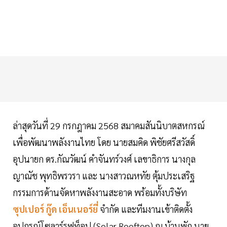
ล่าสุดวันที่ 29 กรกฎาคม 2568 สมาคมสันนิบาตสหกรณ์
เพื่อพัฒนาพลังงานไทย โดย นายสมคิด พิชัยศรีสวัสดิ์
อุปนายก ดร.กัณวัฒน์ คำจันทร์วงศ์ เลขาธิการ นางกุล
ญาณัช พุทธิพรวรา และ นางสาวณหทัย ตุ้มประเสริฐ
กรรมการด้านจัดหาพลังงานสะอาด พร้อมทั้งบริษัท
ซุปเปอร์ กู๊ด เอ็นเนอร์ยี่
จำกัด และทีมงานเข้าติดตั้ง
อุปกรณ์โซลาร์รูฟท็อป (Solar Rooftop) ณ บ้านพัก นาย