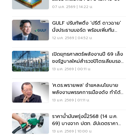
07 ม.ค. 2569 | 14:22 น.
GULF ปรับทัพดึง ‘ปรีดี ดาวฉาย’
นั่งประธานบอร์ด พร้อมเพิ่มทีม
บริหารใหม่ 3 ราย
12 ม.ค. 2569 | 04:52 น.
เปิดยุทธศาสตร์พลังงานปี 69 เล็ง
ชงรัฐบาลใหม่สำรวจปิโตรเลียมรอบ
26-เร่ง PDP
13 ม.ค. 2569 | 00:11 น.
'ศ.ดร.พรายพล' ชำแหละนโยบาย
พลังงานพรรคการเมืองดัง ทำได้
หรือขายฝัน?
13 ม.ค. 2569 | 01:11 น.
ราคาน้ำมันพรุ่งนี้2568 (14 ม.ค.
69) บางจาก ปตท. อัปเดตราคา
ล่าสุด
13 ม.ค. 2569 | 10:00 น.