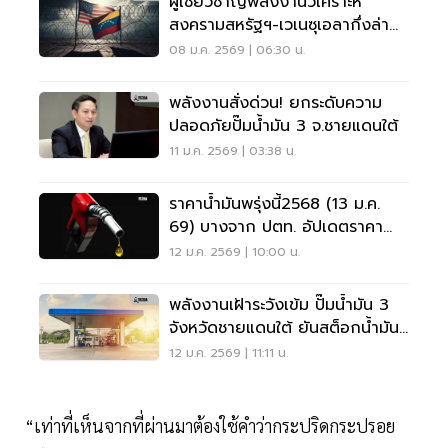
ผู้เชี่ยวชาญพลังงานวิเคราะห์
สงครามสหรัฐฯ-เวเนซุเอลากึ่งล่า
อาณานิคม
08 ม.ค. 2569 | 06:30 น.
พลังงานสั่งด่วน! ยกระดับความ
ปลอดภัยปั๊มน้ำมัน 3 จ.ชายแดนใต้
11 ม.ค. 2569 | 03:38 น.
ราคาน้ำมันพรุ่งนี้2568 (13 ม.ค.
69) บางจาก ปตท. อัปเดตราคา
ล่าสุด
12 ม.ค. 2569 | 10:00 น.
พลังงานเฝ้าระวังเข้ม ปั๊มน้ำมัน 3
จังหวัดชายแดนใต้ ยันสต็อกน้ำมันมี
เพียงพอ
12 ม.ค. 2569 | 11:11 น.
“เท่าที่เห็นจากที่ผ่านมาต้องใช้คำว่ากระปริดกระปรอย