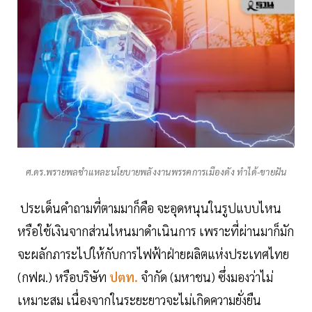
ศ.ดร.พรายพลชำแหละนโยบายพลังงานพรรคการเมืองดัง ทำได้-ขายฝัน
ประเด็นคำถามที่ตามมาก็คือ จะอุดหนุนในรูปแบบไหน
หรือใช้เงินจากส่วนไหนมาดำเนินการ เพราะที่ผ่านมาก็มัก
จะผลักภาระไปให้กับการไฟฟ้าฝ่ายผลิตแห่งประเทศไทย
(กฟผ.) หรือบริษัท
ปตท.
จำกัด (มหาชน) ซึ่งมองว่าไม่
เหมาะสม เนื่องจากในระยะยาวจะไม่เกิดความยั่งยืน