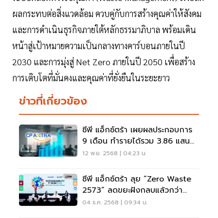
ผลกระทบต่อสิ่งแวดล้อม ควบคู่กับการสร้างคุณค่าให้สังคม
และการดำเนินธุรกิจภายใต้หลักธรรมาภิบาล พร้อมเดิน
หน้าสู่เป้าหมายความเป็นกลางทางคาร์บอนภายในปี
2030 และการมุ่งสู่ Net Zero ภายในปี 2050 เพื่อสร้าง
การเติบโตที่มั่นคงและคุณค่าที่ยั่งยืนในระยะยาว
ข่าวที่เกี่ยวข้อง
ซีพี แอ็กซ์ตร้า เผยผลประกอบการ
9 เดือน ทำรายได้รวม 3.86 แสน
ล้าน
12 พ.ย. 2568 | 04:23 น.
ซีพี แอ็กซ์ตร้า ลุย “Zero Waste
2573” ลดขยะฝังกลบแล้วกว่า
31,700 ตัน
04 ธ.ค. 2568 | 09:34 น.