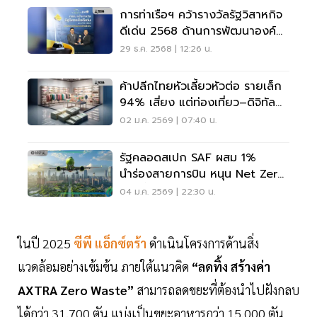
การท่าเรือฯ คว้ารางวัลรัฐวิสาหกิจ
ดีเด่น 2568 ด้านการพัฒนาองค์กร
ผลงานชัด เติบโตต่อเนื่อง พัฒนาสู่
29 ธ.ค. 2568 | 12:26 น.
ความยั่งยืน
ค้าปลีกไทยหัวเลี้ยวหัวต่อ รายเล็ก
94% เสี่ยง แต่ท่องเที่ยว–ดิจิทัล
ยังหนุน
02 ม.ค. 2569 | 07:40 น.
รัฐคลอดสเปก SAF ผสม 1%
นำร่องสายการบิน หนุน Net Zero
มีผลตั้งแต่ 1 ม.ค. 2569
04 ม.ค. 2569 | 22:30 น.
ในปี 2025
ซีพี แอ็กซ์ตร้า
ดำเนินโครงการด้านสิ่ง
แวดล้อมอย่างเข้มข้น ภายใต้แนวคิด
“ลดทิ้ง สร้างค่า
AXTRA Zero Waste”
สามารถลดขยะที่ต้องนำไปฝังกลบ
ได้กว่า 31,700 ตัน แบ่งเป็นขยะอาหารกว่า 15,000 ตัน