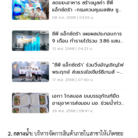
ลดขยะอาหาร สร้างมูลค่า ซีพี
แอ็กซ์ตร้า -กรมควบคุมมลพิษ ชู
โมเดล End-To-End
08 ต.ค. 2568 | 04:53 น.
ซีพี แอ็กซ์ตร้า เผยผลประกอบการ
9 เดือน ทำรายได้รวม 3.86 แสน
ล้าน
12 พ.ย. 2568 | 04:23 น.
“ซีพี แอ็กซ์ตร้า’ ร่วมวิ่งอัญเชิญไฟ
พระฤกษ์ ส่งแรงใจเชียร์ซีเกมส์ –
อาเซียนพาราเกมส์ 2025
17 พ.ย. 2568 | 07:40 น.
เอกา โกลบอล ขนบรรจุภัณฑ์ยืด
อายุอาหารส่งมอบ มอ. ช่วยน้ำท่วม
หาดใหญ่
26 พ.ย. 2568 | 08:41 น.
2. กลางน้ำ:
บริหารจัดการสินค้าภายในสาขาให้เกิดขยะ