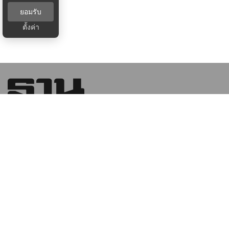
ยอมรับ
ตั้งค่า
บริษัท ฐานเศรษฐกิจ มัลติมีเดีย จํากัด 1854 ชั้น 8 ถนนเทพ
รัตน แขวงบางนาใต้ เขตบางนา กรุงเทพฯ 10260