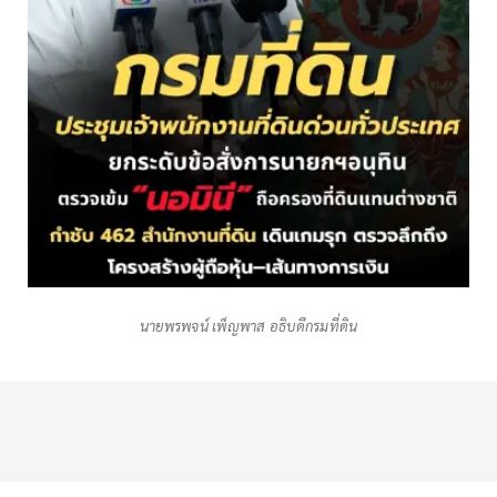
นายพรพจน์ เพ็ญพาส อธิบดีกรมที่ดิน