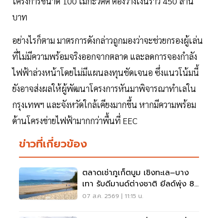
โครงการขนาด 100 เมกะวัตต์ ต้องวางเงินราว 450 ล้าน
บาท
อย่างไรก็ตาม มาตรการดังกล่าวถูกมองว่าจะช่วยกรองผู้เล่น
ที่ไม่มีความพร้อมจริงออกจากตลาด และลดการจองกำลัง
ไฟฟ้าล่วงหน้าโดยไม่มีแผนลงทุนชัดเจนอ ซึ่งแนวโน้มนี้
ยังอาจส่งผลให้ผู้พัฒนาโครงการหันมาพิจารณาทำเลใน
กรุงเทพฯ และจังหวัดใกล้เคียงมากขึ้น หากมีความพร้อม
ด้านโครงข่ายไฟฟ้ามากกว่าพื้นที่ EEC
ข่าวที่เกี่ยวข้อง
ตลาดเช่าภูเก็ตบูม เชิงทะเล–บาง
เทา รับดีมานด์ต่างชาติ ยีลด์พุ่ง 8-
12%
07 ส.ค. 2569 | 11:15 น.