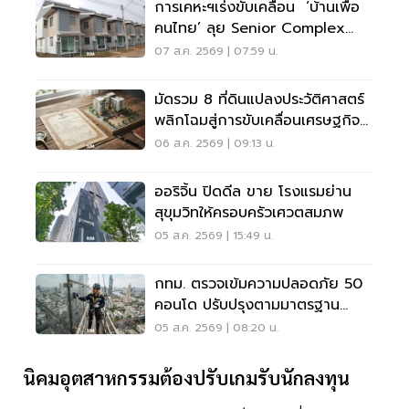
การเคหะฯเร่งขับเคลื่อน ‘บ้านเพื่อ
คนไทย’ ลุย Senior Complex
ฟื้นฟูเมือง
07 ส.ค. 2569 | 07:59 น.
มัดรวม 8 ที่ดินแปลงประวัติศาสตร์
พลิกโฉมสู่การขับเคลื่อนเศรษฐกิจ
เมือง
06 ส.ค. 2569 | 09:13 น.
ออริจิ้น ปิดดีล ขาย โรงแรมย่าน
สุขุมวิทให้ครอบครัวเศวตสมภพ
05 ส.ค. 2569 | 15:49 น.
กทม. ตรวจเข้มความปลอดภัย 50
คอนโด ปรับปรุงตามมาตรฐาน
เคร่งครัด
05 ส.ค. 2569 | 08:20 น.
นิคมอุตสาหกรรมต้องปรับเกมรับนักลงทุน