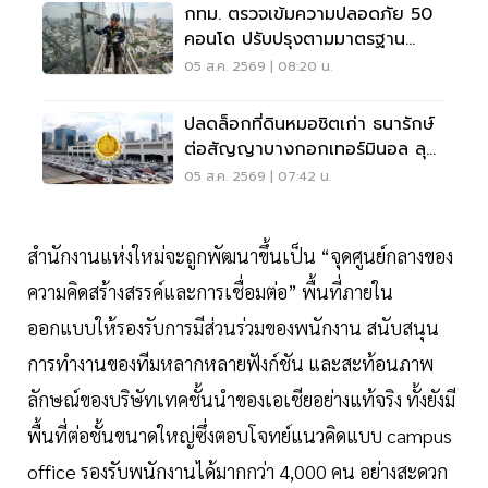
กทม. ตรวจเข้มความปลอดภัย 50
คอนโด ปรับปรุงตามมาตรฐาน
เคร่งครัด
05 ส.ค. 2569 | 08:20 น.
ปลดล็อกที่ดินหมอชิตเก่า ธนารักษ์
ต่อสัญญาบางกอกเทอร์มินอล ลุย
บิ๊กโปรเจ็กต์
05 ส.ค. 2569 | 07:42 น.
สำนักงานแห่งใหม่จะถูกพัฒนาขึ้นเป็น “จุดศูนย์กลางของ
ความคิดสร้างสรรค์และการเชื่อมต่อ” พื้นที่ภายใน
ออกแบบให้รองรับการมีส่วนร่วมของพนักงาน สนับสนุน
การทำงานของทีมหลากหลายฟังก์ชัน และสะท้อนภาพ
ลักษณ์ของบริษัทเทคชั้นนำของเอเชียอย่างแท้จริง ทั้งยังมี
พื้นที่ต่อชั้นขนาดใหญ่ซึ่งตอบโจทย์แนวคิดแบบ campus
office รองรับพนักงานได้มากกว่า 4,000 คน อย่างสะดวก