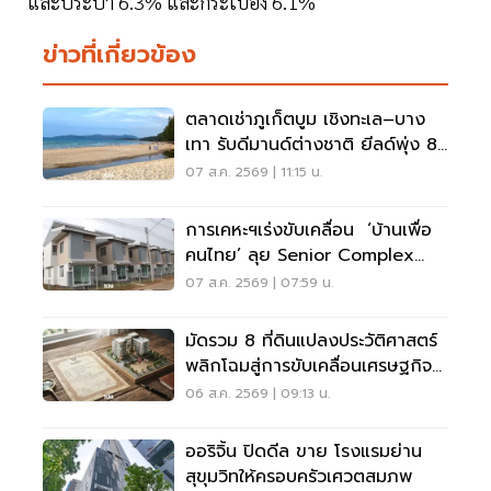
และประปา 6.3% และกระเบื้อง 6.1%
ข่าวที่เกี่ยวข้อง
ตลาดเช่าภูเก็ตบูม เชิงทะเล–บาง
เทา รับดีมานด์ต่างชาติ ยีลด์พุ่ง 8-
12%
07 ส.ค. 2569 | 11:15 น.
การเคหะฯเร่งขับเคลื่อน ‘บ้านเพื่อ
คนไทย’ ลุย Senior Complex
ฟื้นฟูเมือง
07 ส.ค. 2569 | 07:59 น.
มัดรวม 8 ที่ดินแปลงประวัติศาสตร์
พลิกโฉมสู่การขับเคลื่อนเศรษฐกิจ
เมือง
06 ส.ค. 2569 | 09:13 น.
ออริจิ้น ปิดดีล ขาย โรงแรมย่าน
สุขุมวิทให้ครอบครัวเศวตสมภพ