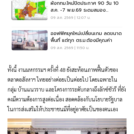
ผังกทม.ใหม่ปิดประกาศ 90 วัน 10
ส.ค. -7 พ.ย.69 ระดมสมอง
ประชาชนแก้ไขอะไรได้บ้าง
09 ส.ค. 2569 | 12:07 น.
ออฟฟิศยุคใหม่เปลี่ยนเกม ลดขนาด
พื้นที่ แต่ทุก ตร.ม.ต้องมีคุณค่า
09 ส.ค. 2569 | 11:50 น.
ทั้งนี้ งานมหกรรมฯ ครั้งที่ 48 ยังสะท้อนภาพฟื้นตัวของ
ตลาดอสังหาฯ ไทยอย่างค่อยเป็นค่อยไป โดยเฉพาะใน
กลุ่ม บ้านแนวราบ และโครงการระดับกลางถึงลักซ์ชัวรี ที่ยัง
คงมีความต้องการสูงต่อเนื่อง สอดคล้องกับนโยบายรัฐบาล
ในการส่งเสริมให้ประชาชนมีที่อยู่อาศัยเป็นของตนเอง