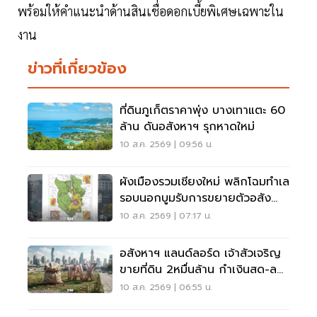
พร้อมให้คำแนะนำด้านสินเชื่อดอกเบี้ยพิเศษเฉพาะใน
งาน
ข่าวที่เกี่ยวข้อง
ที่ดินภูเก็ตราคาพุ่ง บางเทาแตะ 60
ล้าน ดันอสังหาฯ รุกหาดใหม่
10 ส.ค. 2569 | 09:56 น.
ผังเมืองรวมเชียงใหม่ พลิกโฉมทำเล
รอบนอกบูมรับการขยายตัวอสัง
หาฯ-มิกซ์ยูส
10 ส.ค. 2569 | 07:17 น.
อสังหาฯ แลนด์ลอร์ด เจ้าสัวเจริญ
ขายที่ดิน 2หมื่นล้าน กำเงินสด-ลด
ภาระภาษีที่ดิน
10 ส.ค. 2569 | 06:55 น.