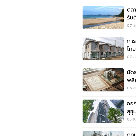
ตลา
รับ
07 ส.
การ
ไทย
เมื
07 ส.
มัด
พลิ
เมื
06 ส.
ออร
สุข
05 ส.
กทม