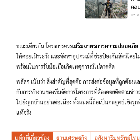
คอน
เคร
05 ส.
ขณะเดียวกัน โครงการควร
เสริมมาตรการความปลอดภัย
ให้คอยเฝ้าระวัง และจัดหาอุปกรณ์ที่ช่วยป้องกันสัตว์โดยไม่
พร้อมในการรับมือเมื่อเกิดเหตุการณ์ไม่คาดคิด
พลัสฯ เน้นว่า สิ่งสำคัญที่สุดคือ การส่งต่อข้อมูลที่ถูกต้องแล
กับการทำงานของทีมจัดการโครงการที่ต้องคอยติดตามข่าวสา
ไปยังลูกบ้านอย่างต่อเนื่อง ทั้งหมดนี้ถือเป็นกลยุทธ์เชิง
แท้จริง
แท็กที่เกี่ยวข้อง
ฐานเศรษฐกิจ
อสังหาริมทรัพย์ไทย