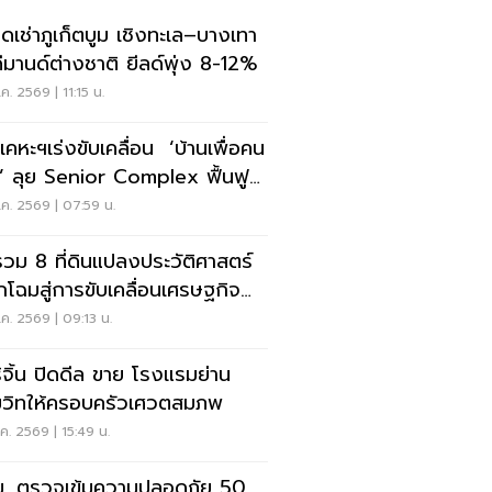
ดเช่าภูเก็ตบูม เชิงทะเล–บางเทา
ดีมานด์ต่างชาติ ยีลด์พุ่ง 8-12%
ค. 2569 | 11:15 น.
เคหะฯเร่งขับเคลื่อน ‘บ้านเพื่อคน
’ ลุย Senior Complex ฟื้นฟู
อง
ค. 2569 | 07:59 น.
รวม 8 ที่ดินแปลงประวัติศาสตร์
กโฉมสู่การขับเคลื่อนเศรษฐกิจ
อง
ค. 2569 | 09:13 น.
ิจิ้น ปิดดีล ขาย โรงแรมย่าน
ุมวิทให้ครอบครัวเศวตสมภพ
ค. 2569 | 15:49 น.
. ตรวจเข้มความปลอดภัย 50