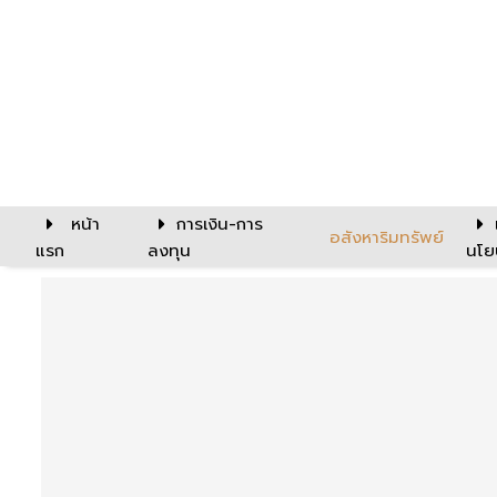
หน้า
การเงิน-การ
อสังหาริมทรัพย์
แรก
ลงทุน
นโย