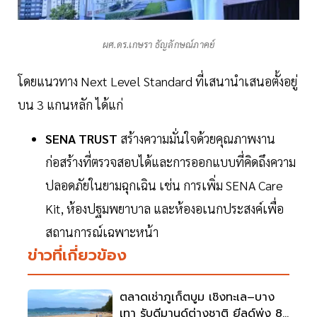
ผศ.ดร.เกษรา ธัญลักษณ์ภาคย์
โดยแนวทาง Next Level Standard ที่เสนานำเสนอตั้งอยู่
บน 3 แกนหลัก ได้แก่
SENA TRUST
สร้างความมั่นใจด้วยคุณภาพงาน
ก่อสร้างที่ตรวจสอบได้และการออกแบบที่คิดถึงความ
ปลอดภัยในยามฉุกเฉิน เช่น การเพิ่ม SENA Care
Kit, ห้องปฐมพยาบาล และห้องอเนกประสงค์เพื่อ
สถานการณ์เฉพาะหน้า
ข่าวที่เกี่ยวข้อง
ตลาดเช่าภูเก็ตบูม เชิงทะเล–บาง
เทา รับดีมานด์ต่างชาติ ยีลด์พุ่ง 8-