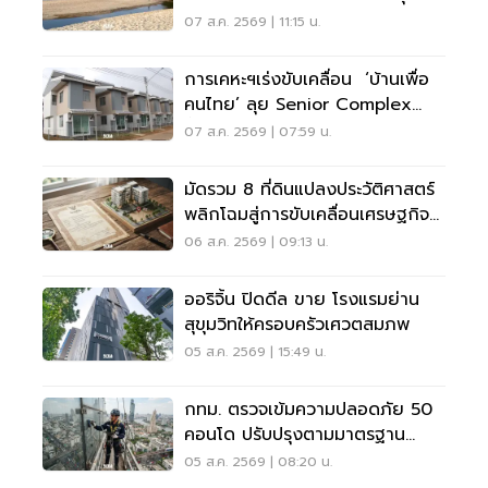
12%
07 ส.ค. 2569 | 11:15 น.
การเคหะฯเร่งขับเคลื่อน ‘บ้านเพื่อ
คนไทย’ ลุย Senior Complex
ฟื้นฟูเมือง
07 ส.ค. 2569 | 07:59 น.
มัดรวม 8 ที่ดินแปลงประวัติศาสตร์
พลิกโฉมสู่การขับเคลื่อนเศรษฐกิจ
เมือง
06 ส.ค. 2569 | 09:13 น.
ออริจิ้น ปิดดีล ขาย โรงแรมย่าน
สุขุมวิทให้ครอบครัวเศวตสมภพ
05 ส.ค. 2569 | 15:49 น.
กทม. ตรวจเข้มความปลอดภัย 50
คอนโด ปรับปรุงตามมาตรฐาน
เคร่งครัด
05 ส.ค. 2569 | 08:20 น.