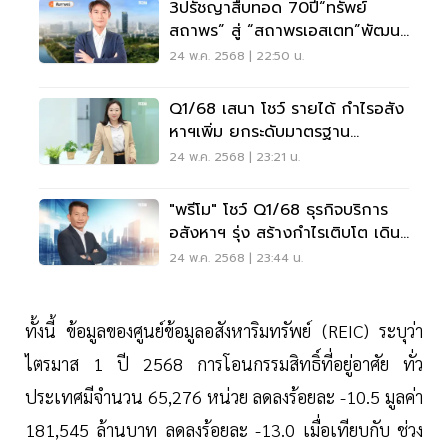
3ปรัชญาสืบทอด 70ปี“ทรัพย์
สถาพร” สู่ “สถาพรเอสเตท”พัฒนา
อสังหาฯเติบโตยั่งยืน
24 พ.ค. 2568 | 22:50 น.
Q1/68 เสนา โชว์ รายได้ กำไรอสัง
หาฯเพิ่ม ยกระดับมาตรฐาน
“LivNex” ฝ่าวิกฤตการเงิน
24 พ.ค. 2568 | 23:21 น.
"พรีโม" โชว์ Q1/68 ธุรกิจบริการ
อสังหาฯ รุ่ง สร้างกำไรเติบโต เดิน
หน้าขยายธุรกิจใหม่
24 พ.ค. 2568 | 23:44 น.
ทั้งนี้ ข้อมูลของศูนย์ข้อมูลอสังหาริมทรัพย์ (REIC) ระบุว่า
ไตรมาส 1 ปี 2568 การโอนกรรมสิทธิ์ที่อยู่อาศัย ทั่ว
ประเทศมีจำนวน 65,276 หน่วย ลดลงร้อยละ -10.5 มูลค่า
181,545 ล้านบาท ลดลงร้อยละ -13.0 เมื่อเทียบกับ ช่วง