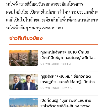
รถไฟฟ้าสายสีส้มตะวันออกอาจจะมีแต่โครงการ
คอนโดมิเนียมเปิดขายใหม่มากกว่าโครงการประเภทอื่นๆ
แต่ก็เป็นไปในลักษณะเดียวกันกับพื้นที่ตามแนวเส้นทาง
รถไฟฟ้าอื่นๆ ของกรุงเทพมหานคร
ข่าวที่เกี่ยวข้อง
ทุนใหญ่อสังหาฯ ปั้น10 บิ๊กโปร
เจ็กต์“มิกซ์ยูส-คอนโดหรู”พลิกโฉม
กรุงเทพฯชั้นใน
08 พ.ค. 2568 | 18:51 น.
กูรูอสังหาฯ-รับเหมา จี้แก้วิกฤต
เศรษฐกิจ -แบงก์ปล่อยกู้-เบิกจ่าย
รายงวด
09 พ.ค. 2568 | 22:46 น.
เปิดที่ดินรัฐ “ขุมทรัพย์”แสนล้าน
รถไฟฟ้าสายสีส้ม-สีม่วง จุดพลุ