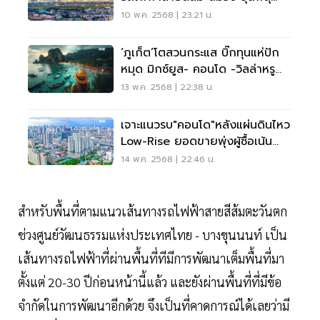
ทำเลทอง
10 พ.ค. 2568 | 23:21 น.
‘ภูเก็ต’โตสวนกระแส บิ๊กทุนแห่ปัก
หมุด มิกซ์ยูส- คอนโด -วิลล่าหรู
แสนล้าน ราคาที่ดินพุ่ง2เท่า
13 พ.ค. 2568 | 22:38 น.
เจาะแนวรบ"คอนโด"หลังแผ่นดินไหว
Low-Rise ยอดขายพุ่งผู้ซื้อเน้น
“ความปลอดภัย”
14 พ.ค. 2568 | 22:46 น.
สำหรับพื้นที่ตามแนวเส้นทางรถไฟฟ้าสายสีส้มตะวันตก
ช่วงศูนย์วัฒนธรรมแห่งประเทศไทย - บางขุนนนท์ เป็น
เส้นทางรถไฟฟ้าที่ผ่านพื้นที่ทีมีการพัฒนาเต็มพื้นที่มา
ตั้งแต่ 20-30 ปีก่อนหน้านี้แล้ว และยังผ่านพื้นที่ที่มีข้อ
จำกัดในการพัฒนาอีกด้วย จึงเป็นที่คาดการณ์ได้เลยว่ามี