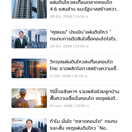
แผ่นดินไหวสะเทือนตลาดคอนโด
4.6 แสนล้าน แนะรัฐบาลสร้างความ
เชื่อมั่น
28 มี.ค. 2568 | 13:04 น.
"คุชแมน" ประเมิน“แผ่นดินไหว “
กระทบการตัดสินใจซื้อคอนโดไฮไรส์
ในกทม.
29 มี.ค. 2568 | 01:40 น.
วิกฤตแผ่นดินไหวสะเทือนคอนโด
ไทย อาจพลิกโอกาสสร้างความเชื่อ
มั่น
31 มี.ค. 2568 | 10:20 น.
15บิ๊กอสังหาฯ รวมพลังช่วยลูกบ้าน
ฟื้นความเชื่อมั่นคอนโด เหตุแผ่นดิน
ไหว
01 เม.ย. 2568 | 23:56 น.
ทำไม มั่นใจ "ตลาดคอนโด" กระทบ
ระยะสั้น เหตุแผ่นดินไหว “no