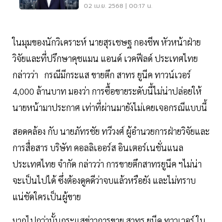
Choice Cannot Change”
02 เม.ย. 2568 | 00:17 น.
ในมุมของนักวิเคราะห์ นายสุรเชษฐ กองชีพ หัวหน้าฝ่าย
วิจัยและที่ปรึกษาคุชแมน แอนด์ เวคฟีลด์ ประเทศไทย
กล่าวว่า กรณีมีกระแส ขายตึก สาทร ยูนีค ทาวน์เวอร์
4,000 ล้านบาท มองว่า การซื้อขายระดับนี้ไม่น่าปล่อยให้
นายหน้ามาประกาศ เท่าที่ผ่านมายังไม่เคยเจอกรณีแบบนี้
สอดคล้อง กับ นายภัทรชัย ทวีวงศ์ ผู้อำนวยการฝ่ายวิจัยและ
การสื่อสาร บริษัท คอลลิเออร์ส อินเตอร์เนชั่นแนล
ประเทศไทย จำกัด กล่าวว่า การขายตึกสาทรยูนีค ฯไม่น่า
จะเป็นไปได้ ซึ่งต้องดูคดีว่าจบแล้วหรือยัง และไม่ทราบ
แน่ชัดใครเป็นผู้ขาย
มากไปกว่านั้นกระแสข่าวการขาย สาทร ยูนีค ทาวเวอร์ ใน