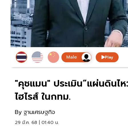
Play
"คุชแมน" ประเมิน“แผ่นดินไ
ไฮไรส์ ในกทม.
By
ฐานเศรษฐกิจ
29 มี.ค. 68 | 01:40 น.