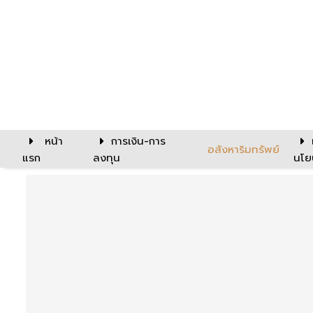
หน้า
การเงิน-การ
อสังหาริมทรัพย์
แรก
ลงทุน
นโย