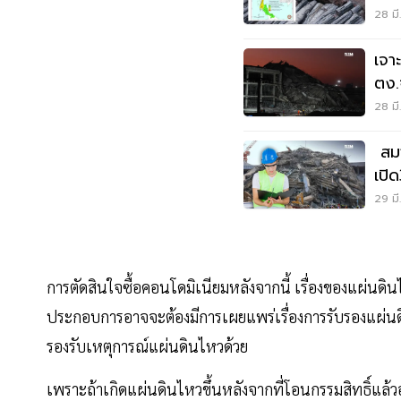
28 มี
เจา
ตง.
ถล่
28 มี
สมา
เปิ
ตง.
29 มี
การตัดสินใจซื้อคอนโดมิเนียมหลังจากนี้ เรื่องของแผ่นด
ประกอบการอาจจะต้องมีการเผยแพร่เรื่องการรับรองแผ่นดิ
รองรับเหตุการณ์แผ่นดินไหวด้วย
เพราะถ้าเกิดแผ่นดินไหวขึ้นหลังจากที่โอนกรรมสิทธิ์แล้