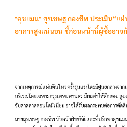
"คุชแมน" สุรเชษฐ กองชีพ ประเมิน“แผ่น
อาคารสูงแน่นอน ชี้ก่อนหน้านี้ผู้ซื้ออาจ
จากเหตุการณ์แผ่นดินไหว ครั้งรุนแรงโดยมีศูนยกลางจากเ
บริเวณโดยเฉพาะกรุงเทพมหานคร มีผลทำให้ตึกสตง. สูง30
จับตาตลาดคอนโดมิเนียม อาจได้รับผลกระทบต่อการตัดสินใ
นายสุรเชษฐ กองชีพ หัวหน้าฝ่ายวิจัยและที่ปรึกษาคุชแ