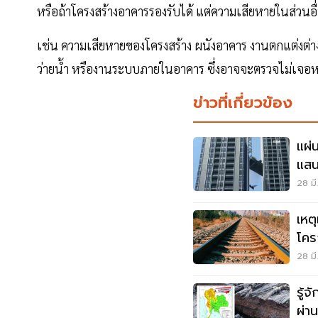
หรือถ้าโครงสร้างอาคารรองรับได้ แต่ความเสียหายในส่วนอื่
เช่น ความเสียหายของโครงสร้าง ผนังอาคาร งานตกแต่งต่า
ว่ายน้ำ หรืองานระบบภายในอาคาร ซึ่งอาจจะตรวจไม่เจอ
ข่าวที่เกี่ยวข้อง
แผ่
แสน
มั่น
28 มี
เหต
โคร
การ
28 มี
รู้
ผ่า