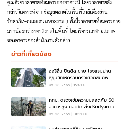
คูณด้วยราคาขายที่สมควรของอาคารนี้ โดยราคาขายดัง
กล่าววิเคราะห์จากข้อมูลตลาดในพื้นที่ใกล้เคียงย่าน
รัชดาภิเษกและถนนพระราม 9 ทั้งนี้ราคาขายที่สมควรอาจ
มากน้อยกว่าราคาตลาดในพื้นที่ โดยพิจารณาตามสภาพ
ของอาคารของสำนักงานดังกล่าว
ข่าวที่เกี่ยวข้อง
ออริจิ้น ปิดดีล ขาย โรงแรมย่าน
สุขุมวิทให้ครอบครัวเศวตสมภพ
05 ส.ค. 2569 | 15:49 น.
กทม. ตรวจเข้มความปลอดภัย 50
อาคารสูง คอนโด สั่งปรับปรุงตาม
มาตรฐานเคร่งครัด
05 ส.ค. 2569 | 08:20 น.