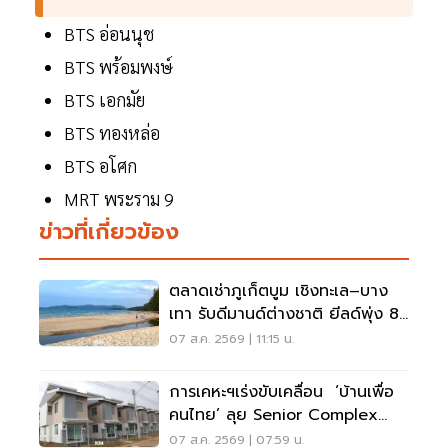
BTS อ่อนนุช
BTS พร้อมพงษ์
BTS เอกมัย
BTS ทองหล่อ
BTS อโศก
MRT พระราม 9
ข่าวที่เกี่ยวข้อง
ตลาดเช่าภูเก็ตบูม เชิงทะเล–บาง
เทา รับดีมานด์ต่างชาติ ยีลด์พุ่ง 8-
12%
07 ส.ค. 2569 | 11:15 น.
การเคหะฯเร่งขับเคลื่อน ‘บ้านเพื่อ
คนไทย’ ลุย Senior Complex
ฟื้นฟูเมือง
07 ส.ค. 2569 | 07:59 น.