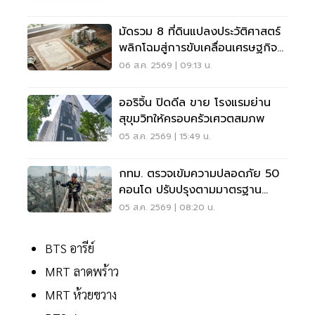
มัดรวม 8 ที่ดินแปลงประวัติศาสตร์
พลิกโฉมสู่การขับเคลื่อนเศรษฐกิจ
เมือง
06 ส.ค. 2569 | 09:13 น.
ออริจิ้น ปิดดีล ขาย โรงแรมย่าน
สุขุมวิทให้ครอบครัวเศวตสมภพ
05 ส.ค. 2569 | 15:49 น.
กทม. ตรวจเข้มความปลอดภัย 50
คอนโด ปรับปรุงตามมาตรฐาน
เคร่งครัด
05 ส.ค. 2569 | 08:20 น.
BTS อารีย์
MRT ลาดพร้าว
MRT ห้วยขวาง