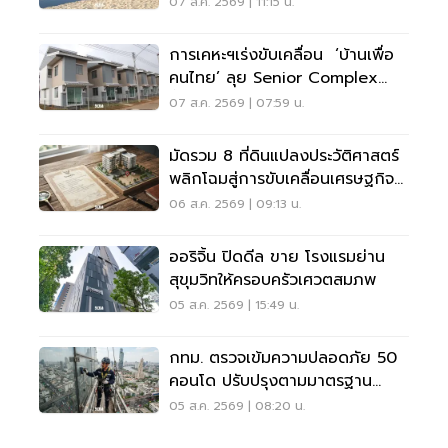
12%
07 ส.ค. 2569 | 11:15 น.
การเคหะฯเร่งขับเคลื่อน ‘บ้านเพื่อ
คนไทย’ ลุย Senior Complex
ฟื้นฟูเมือง
07 ส.ค. 2569 | 07:59 น.
มัดรวม 8 ที่ดินแปลงประวัติศาสตร์
พลิกโฉมสู่การขับเคลื่อนเศรษฐกิจ
เมือง
06 ส.ค. 2569 | 09:13 น.
ออริจิ้น ปิดดีล ขาย โรงแรมย่าน
สุขุมวิทให้ครอบครัวเศวตสมภพ
05 ส.ค. 2569 | 15:49 น.
กทม. ตรวจเข้มความปลอดภัย 50
คอนโด ปรับปรุงตามมาตรฐาน
เคร่งครัด
05 ส.ค. 2569 | 08:20 น.