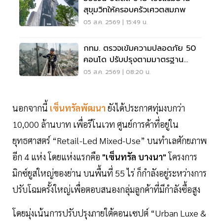
สุขุมวิทให้ครอบครัวเศวตสมภพ
05 ส.ค. 2569 | 15:49 น.
กทม. ตรวจเข้มความปลอดภัย 50
คอนโด ปรับปรุงตามมาตรฐาน
เคร่งครัด
05 ส.ค. 2569 | 08:20 น.
นอกจากนี้
เซ็นทรัลพัฒนา
ยังได้ประกาศทุ่มงบกว่า
10,000 ล้านบาท เพื่อรีโนเวท ศูนย์การค้าที่อยู่ใน
ยุทธศาสตร์ “Retail-Led Mixed-Use” บนทำเลศักยภาพ
อีก 4 แห่ง โดยแห่งแรกคือ
"เซ็นทรัล บางนา"
โครงการ
มิกซ์ยูสใหญ่ของย่าน บนพื้นที่ 55 ไร่ ก็กำลังอยู่ระหว่างการ
ปรับโฉมครั้งใหญ่เพื่อตอบสนองกลุ่มลูกค้าที่มีกำลังซื้อสูง
โดยมุ่งเน้นการปรับปรุงภายใต้คอนเซปต์ “Urban Luxe &