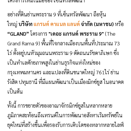
โครงการใหม่ในมือของ เซ็นทรัลพัฒนา
อย่างที่ดินย่านพระราม 9 ที่เซ็นทรัลพัฒนา ถือหุ้น
ใหญ่
บริษัท
แกรนด์ คาแนล แลนด์
จำกัด (มหาชน)
หรือ
“GLAND”
โครงการ
"เดอะ แกรนด์ พระราม 9"
(The
Grand Rama 9) พื้นที่ใจกลางเมืองบนพื้นที่ประมาณ 73
ไร่ ตั้งอยู่บนหัวมุมถนนพระราม 9 ตัดถนนรัชดาภิเษก ซึ่ง
เป็นทำเลศักยภาพสูงในย่านธุรกิจแห่งใหม่ของ
กรุงเทพมหานคร และแปลงที่ดินขนาดใหญ่ 761ไร่ ย่าน
รังสิต ปทุมธานี ที่มีแผนพัฒนาเป็นเมืองมิกซ์ยูส ในอนาคต
เป็นต้น
ทั้งนี้ การขยายตัวของอาณาจักรมิกซ์ยูสในหลากหลาย
ภูมิภาคสะท้อนถึงเทรนด์ในการพัฒนาอสังหาเริมทรัพย์ใน
ยุคใหม่ที่สร้างขึ้นเพื่อรองรับการเติบโตของหลากหลายไลฟ์