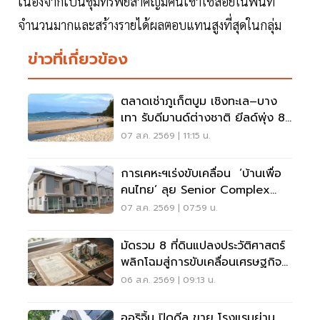
เนื่องจากเป็นขุมทรัพย์สำคัญมีคนเข้าใช้สอยในพื้นที่
จำนวนมากและสร้างรายได้ผลตอบแทนสูงที่สุดในกลุ่ม
ข่าวที่เกี่ยวข้อง
ตลาดเช่าภูเก็ตบูม เชิงทะเล–บาง
เทา รับดีมานด์ต่างชาติ ยีลด์พุ่ง 8-
12%
07 ส.ค. 2569 | 11:15 น.
การเคหะฯเร่งขับเคลื่อน ‘บ้านเพื่อ
คนไทย’ ลุย Senior Complex
ฟื้นฟูเมือง
07 ส.ค. 2569 | 07:59 น.
มัดรวม 8 ที่ดินแปลงประวัติศาสตร์
พลิกโฉมสู่การขับเคลื่อนเศรษฐกิจ
เมือง
06 ส.ค. 2569 | 09:13 น.
ออริจิ้น ปิดดีล ขาย โรงแรมย่าน