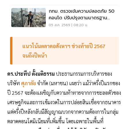
กทม. ตรวจเข้มความปลอดภัย 50
คอนโด ปรับปรุงตามมาตรฐาน
เคร่งครัด
05 ส.ค. 2569 | 08:20 น.
แนวโน้มตลาดอสังหาฯ ช่วงท้ายปี 2567
จนถึงปีหน้า
ดร.ประทีป ตั้งมติธรรม
ประธานกรรมการบริหารของ
บริษัท
ศุภาลัย
จำกัด (มหาชน) เผยว่า แม้ว่าครึ่งปีแรกของ
ปี 2567 จะต้องเผชิญกับความท้าทายจากการชะลอตัวของ
เศรษฐกิจและการเข้มงวดในการปล่อยสินเชื่อจากธนาคาร
แต่ครึ่งปีหลังกลับมีสัญญาณบวกจากความต้องการในกลุ่ม
ตลาดคอนโดมิเนียมที่เพิ่มขึ้น โดยเฉพาะในพื้นที่