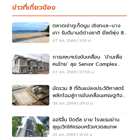
ข่าวที่เกี่ยวข้อง
ตลาดเช่าภูเก็ตบูม เชิงทะเล–บาง
เทา รับดีมานด์ต่างชาติ ยีลด์พุ่ง 8-
12%
07 ส.ค. 2569 | 11:15 น.
การเคหะฯเร่งขับเคลื่อน ‘บ้านเพื่อ
คนไทย’ ลุย Senior Complex
ฟื้นฟูเมือง
07 ส.ค. 2569 | 07:59 น.
มัดรวม 8 ที่ดินแปลงประวัติศาสตร์
พลิกโฉมสู่การขับเคลื่อนเศรษฐกิจ
เมือง
06 ส.ค. 2569 | 09:13 น.
ออริจิ้น ปิดดีล ขาย โรงแรมย่าน
สุขุมวิทให้ครอบครัวเศวตสมภพ
05 ส.ค. 2569 | 15:49 น.