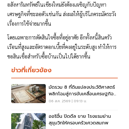
อสังหาริมทรัพย์ในเชียงใหม่ยังต้องเผชิญกับปัญหา
เศรษฐกิจที่ชะลอตัวเช่นกัน ส่งผลให้ผู้บริโภคระมัดระวัง
เรื่องการใช้จ่ายมากขึ้น
โดยเฉพาะการตัดสินใจซื้อที่อยู่อาศัย อีกทั้งหนี้สินครัว
เรือนที่สูงและอัตราดอกเบี้ยที่คงอยู่ในระดับสูง ทำให้การ
ขอสินเชื่อสำหรับซื้อบ้านเป็นไปได้ยากขึ้น
ข่าวที่เกี่ยวข้อง
มัดรวม 8 ที่ดินแปลงประวัติศาสตร์
พลิกโฉมสู่การขับเคลื่อนเศรษฐกิจ
เมือง
06 ส.ค. 2569 | 09:13 น.
ออริจิ้น ปิดดีล ขาย โรงแรมย่าน
สุขุมวิทให้ครอบครัวเศวตสมภพ