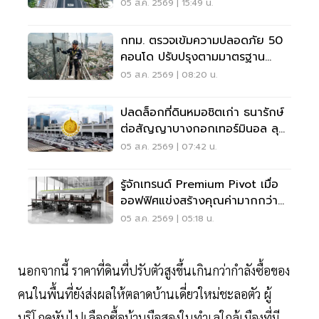
05 ส.ค. 2569 | 15:49 น.
กทม. ตรวจเข้มความปลอดภัย 50
คอนโด ปรับปรุงตามมาตรฐาน
เคร่งครัด
05 ส.ค. 2569 | 08:20 น.
ปลดล็อกที่ดินหมอชิตเก่า ธนารักษ์
ต่อสัญญาบางกอกเทอร์มินอล ลุย
บิ๊กโปรเจ็กต์
05 ส.ค. 2569 | 07:42 น.
รู้จักเทรนด์ Premium Pivot เมื่อ
ออฟฟิศแข่งสร้างคุณค่ามากกว่า
ทำเล-ค่าเช่า
05 ส.ค. 2569 | 05:18 น.
นอกจากนี้ ราคาที่ดินที่ปรับตัวสูงขึ้นเกินกว่ากำลังซื้อของ
คนในพื้นที่ยังส่งผลให้ตลาดบ้านเดี่ยวใหม่ชะลอตัว ผู้
บริโภคหันไปเลือกซื้อบ้านมือสองในทำเลใกล้เมืองที่มี