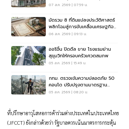
ฟื้นฟูเมือง
07 ส.ค. 2569 | 07:59 น.
มัดรวม 8 ที่ดินแปลงประวัติศาสตร์
พลิกโฉมสู่การขับเคลื่อนเศรษฐกิจ
เมือง
06 ส.ค. 2569 | 09:13 น.
ออริจิ้น ปิดดีล ขาย โรงแรมย่าน
สุขุมวิทให้ครอบครัวเศวตสมภพ
05 ส.ค. 2569 | 15:49 น.
กทม. ตรวจเข้มความปลอดภัย 50
คอนโด ปรับปรุงตามมาตรฐาน
เคร่งครัด
05 ส.ค. 2569 | 08:20 น.
ที่ปรึกษาอาวุโสหอการค้าร่วมต่างประเทศในประเทศไทย
(JFCCT) ยังกล่าวด้วยว่า รัฐบาลควรเน้นมาตรการกระตุ้น