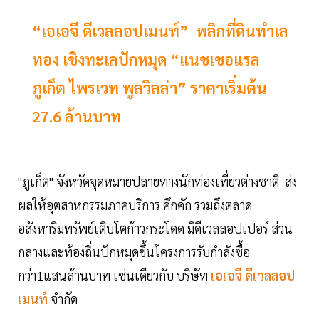
“เอเอจี ดีเวลลอปเมนท์” พลิกที่ดินทำเล
ทอง เชิงทะเลปักหมุด “แนชเชอแรล
ภูเก็ต ไพรเวท พูลวิลล่า” ราคาเริ่มต้น
27.6 ล้านบาท
"ภูเก็ต" จังหวัดจุดหมายปลายทางนักท่องเที่ยวต่างชาติ ส่ง
ผลให้อุตสาหกรรมภาคบริการ คึกคัก รวมถึงตลาด
อสังหาริมทรัพย์เติบโตก้าวกระโดด มีดีเวลลอปเปอร์ ส่วน
กลางและท้องถิ่นปักหมุดขึ้นโครงการรับกำลังซื้อ
กว่า1แสนล้านบาท เช่นเดียวกับ บริษัท
เอเอจี ดีเวลลอป
เมนท์
จำกัด