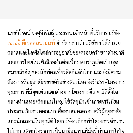
นาย
วิโรจน์ จงศุจิพันธุ์
ประธานเจ้าหน้าที่บริหาร บริษัท
เอเอจี ดีเวลลอปเมนท์
จำกัด กล่าวว่า บริษัทฯ ได้สำรวจ
ตลาดและไลฟ์สไตล์การอยู่อาศัยของครอบครัวชาวต่างชาติ
และชาวไทยในเชิงลึกอย่างต่อเนื่อง พบว่าภูเก็ตเป็นจุด
หมายสำคัญของนักท่องเที่ยวติดอันดับโลก และยังมีความ
ต้องการที่อยู่อาศัยขยายตัวอย่างต่อเนื่อง จึงรังสรรค์โครงการ
คุณภาพ ที่มีจุดเด่นแตกต่างจากโครงการอื่น ๆ มีที่ตั้งใจ
กลางทำเลทองติดถนนใหญ่ ใช้วัสดุนำเข้าเกรดพรีเมี่ยม
ประสานกับการออกแบบที่ตอบสนองครอบครัวผู้อยู่อาศัย
และนักลงทุนในทุกมิติ โดยบริษัทเลือกทำโครงการจำนวน
ไม่มาก แต่ทุกโครงการเป็นเหมือนงานฝีมือที่ผ่านการใส่ใจ