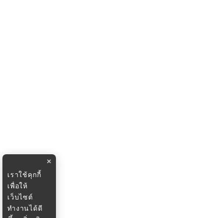
×
เราใช้คุกกี้
เพื่อให้
เว็บไซต์
ทำงานได้ดี