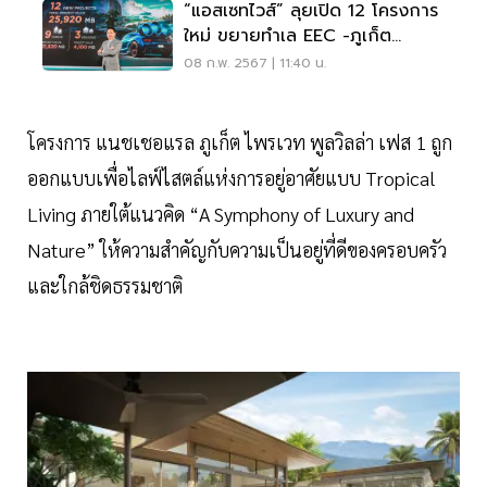
“แอสเซทไวส์” ลุยเปิด 12 โครงการ
ใหม่ ขยายทำเล EEC -ภูเก็ต
25,920 ล้าน
08 ก.พ. 2567 | 11:40 น.
โครงการ แนชเชอแรล ภูเก็ต ไพรเวท พูลวิลล่า เฟส 1 ถูก
ออกแบบเพื่อไลฟ์ไสตล์แห่งการอยู่อาศัยแบบ Tropical
Living ภายใต้แนวคิด “A Symphony of Luxury and
Nature” ให้ความสำคัญกับความเป็นอยู่ที่ดีของครอบครัว
และใกล้ชิดธรรมชาติ