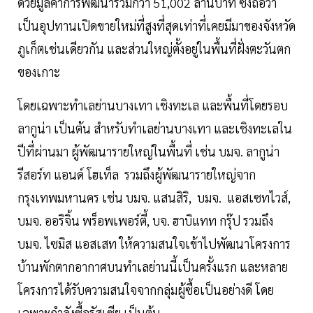
ด้วยมูลค่าการพัฒนารวมกว่า 51,002 ล้านบาท ซึ่งถือว่า
เป็นอุปทานเปิดขายใหม่ที่สูงที่สุดเท่าที่เคยมีมาของจังหวัด
ภูเก็ตเช่นเดียวกัน และส่วนใหญ่ตั้งอยู่ในพื้นที่ฝั่งตะวันตก
ของเกาะ
โดยเฉพาะทำเลย่านบางเทา เชิงทะเล และพื้นที่โดยรอบ
ลากูน่า เป็นต้น สำหรับทำเลย่านบางเทา และเชิงทะเลใน
ปีที่ผ่านมา ผู้พัฒนารายใหญ่ในพื้นที่ เช่น บมจ. ลากูน่า
รีสอร์ท แอนด์ โฮเท็ล รวมถึงผู้พัฒนารายใหญ่จาก
กรุงเทพมหานคร เช่น บมจ. แสนสิริ, บมจ. แอสเซทไวส์,
บมจ. ออริจิ้น พร็อพเพอร์ตี้, บจ. ฮาบิแทท กรุ๊ป รวมถึง
บมจ. ไซมิส แอสเสท ให้ความสนใจเข้าไปพัฒนาโครงการ
บ้านพักตากอากาศบนทำเลย่านนี้เป็นครั้งแรก และหลาย
โครงการได้รับความสนใจจากกลุ่มผู้ซื้อเป็นอย่างดี โดย
เฉพาะกำลังซื้อรัสเซีย เป็นต้น