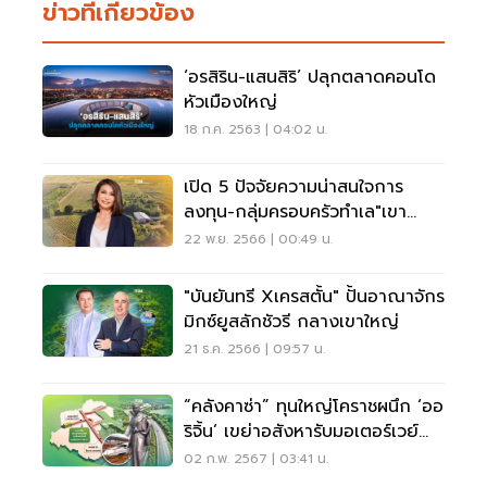
ข่าวที่เกี่ยวข้อง
‘อรสิริน-แสนสิริ’ ปลุกตลาดคอนโด
หัวเมืองใหญ่
18 ก.ค. 2563 | 04:02 น.
เปิด 5 ปัจจัยความน่าสนใจการ
ลงทุน-กลุ่มครอบครัวทำเล"เขา
ใหญ่"
22 พ.ย. 2566 | 00:49 น.
"บันยันทรี Xเครสตั้น" ปั้นอาณาจักร
มิกซ์ยูสลักชัวรี กลางเขาใหญ่
21 ธ.ค. 2566 | 09:57 น.
“คลังคาซ่า” ทุนใหญ่โคราชผนึก ‘ออ
ริจิ้น’ เขย่าอสังหารับมอเตอร์เวย์
ใหม่
02 ก.พ. 2567 | 03:41 น.