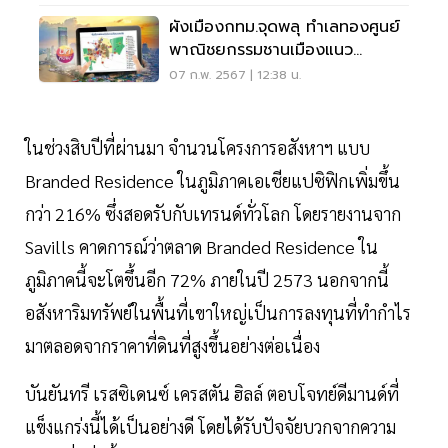
ผังเมืองกทม.จุดพลุ ทำเลทองศูนย์
พาณิชยกรรมชานเมืองแนว
รถไฟฟ้า
07 ก.พ. 2567 | 12:38 น.
ในช่วงสิบปีที่ผ่านมา จำนวนโครงการอสังหาฯ แบบ
Branded Residence ในภูมิภาคเอเชียแปซิฟิกเพิ่มขึ้น
กว่า 216% ซึ่งสอดรับกับเทรนด์ทั่วโลก โดยรายงานจาก
Savills คาดการณ์ว่าตลาด Branded Residence ใน
ภูมิภาคนี้จะโตขึ้นอีก 72% ภายในปี 2573 นอกจากนี้
อสังหาริมทรัพย์ในพื้นที่เขาใหญ่เป็นการลงทุนที่ทำกำไร
มาตลอดจากราคาที่ดินที่สูงขึ้นอย่างต่อเนื่อง
บันยันทรี เรสซิเดนซ์ เครสตัน ฮิลล์ ตอบโจทย์ดีมานด์ที่
แข็งแกร่งนี้ได้เป็นอย่างดี โดยได้รับปัจจัยบวกจากความ